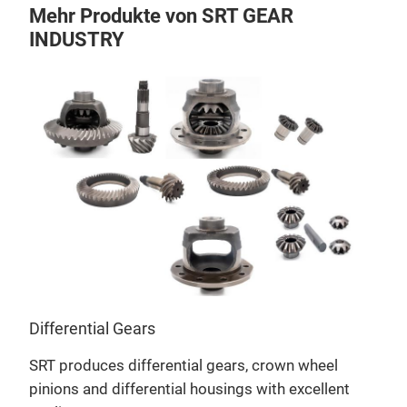
Mehr Produkte von SRT GEAR
INDUSTRY
Get
Differential Gears
S
SRT produces differential gears, crown wheel
S
pinions and differential housings with excellent