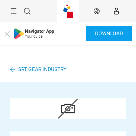
Überspringen
Menü
Suche
DE
Navigator App
DOWNLOAD
Close
Your guide
SRT GEAR INDUSTRY