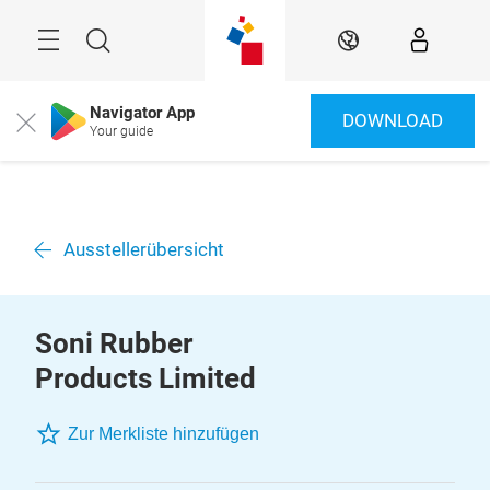
Überspringen
Menü
Suche
DE
Navigator App
DOWNLOAD
Close
Your guide
Ausstellerübersicht
Soni Rubber
Products Limited
Zur Merkliste hinzufügen