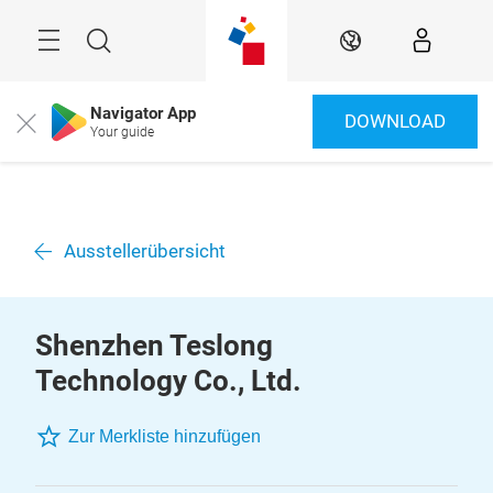
Überspringen
Menü
Suche
DE
Navigator App
DOWNLOAD
Close
Your guide
Ausstellerübersicht
Shenzhen Teslong
Technology Co., Ltd.
Zur Merkliste hinzufügen