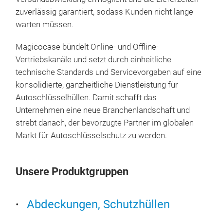
oxid
Mat
zuverlässig garantiert, sodass Kunden nicht lange
2.Mu
Same
warten müssen.
litc
Alca
of c
and 
Magicocase bündelt Online- und Offline-
3.Du
crea
M
Vertriebskanäle und setzt durch einheitliche
hard
supe
technische Standards und Servicevorgaben auf eine
leat
ordi
konsolidierte, ganzheitliche Dienstleistung für
4.Pr
Matt
Autoschlüsselhüllen. Damit schafft das
no s
Meta
Unternehmen eine neue Branchenlandschaft und
key 
mark
strebt danach, der bevorzugte Partner im globalen
5.Sm
and 
Markt für Autoschlüsselschutz zu werden.
scra
cutt
Wear
Wide
fing
Avai
Unsere Produktgruppen
matc
key 
Abdeckungen, Schutzhüllen
che