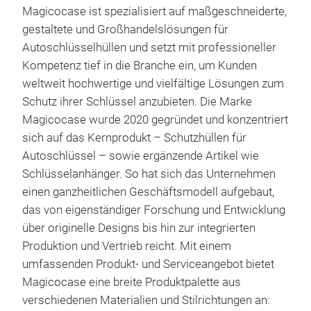
Magicocase ist spezialisiert auf maßgeschneiderte,
gestaltete und Großhandelslösungen für
Autoschlüsselhüllen und setzt mit professioneller
Kompetenz tief in die Branche ein, um Kunden
weltweit hochwertige und vielfältige Lösungen zum
Schutz ihrer Schlüssel anzubieten. Die Marke
Magicocase wurde 2020 gegründet und konzentriert
Alc
sich auf das Kernprodukt – Schutzhüllen für
Autoschlüssel – sowie ergänzende Artikel wie
Cor
Schlüsselanhänger. So hat sich das Unternehmen
Cov
einen ganzheitlichen Geschäftsmodell aufgebaut,
I. H
das von eigenständiger Forschung und Entwicklung
Soft
über originelle Designs bis hin zur integrierten
sli
Produktion und Vertrieb reicht. Mit einem
Unli
umfassenden Produkt- und Serviceangebot bietet
feat
M
Magicocase eine breite Produktpalette aus
cold
verschiedenen Materialien und Stilrichtungen an:
Even