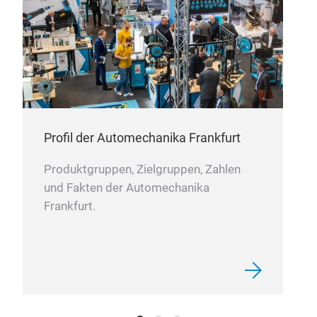
Profil der Automechanika Frankfurt
Produktgruppen, Zielgruppen, Zahlen
Lea
und Fakten der Automechanika
Frankfurt.
1.Pr
2.So
year
3.Fu
safe
4.Th