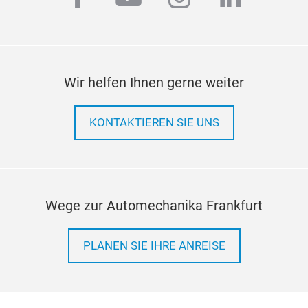
1.Du
shel
shoc
2.El
Wir helfen Ihnen gerne weiter
anti
finis
3.Sm
KONTAKTIEREN SIE UNS
your
4.Sk
anti
all 
Wege zur Automechanika Frankfurt
5.Fu
proo
chip
PLANEN SIE IHRE ANREISE
6.Pr
key,
no s