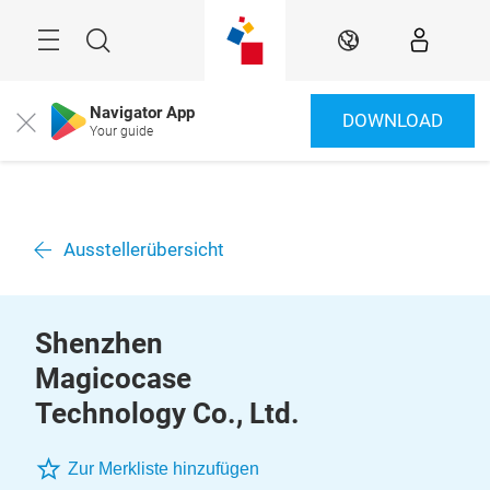
Überspringen
Menü
Suche
DE
Navigator App
DOWNLOAD
Close
Your guide
Ausstellerübersicht
Shenzhen
Magicocase
Technology Co., Ltd.
Zur Merkliste hinzufügen