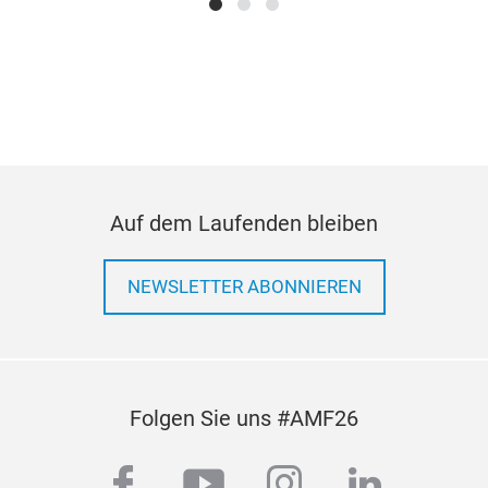
no h
5.Wa
dail
6.Sl
sens
7.Sm
and 
8.Mu
Auf dem Laufenden bleiben
matc
NEWSLETTER ABONNIEREN
Folgen Sie uns #AMF26
Zinc
facebook
youtube
instagram
linkedi