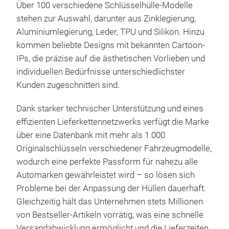
Über 100 verschiedene Schlüsselhülle-Modelle
easy
stehen zur Auswahl, darunter aus Zinklegierung,
Pre
Aluminiumlegierung, Leder, TPU und Silikon. Hinzu
Free
kommen beliebte Designs mit bekannten Cartoon-
text
IPs, die präzise auf die ästhetischen Vorlieben und
free
individuellen Bedürfnisse unterschiedlichster
II. 
Kunden zugeschnitten sind.
Exce
High
Dank starker technischer Unterstützung und eines
out 
effizienten Lieferkettennetzwerks verfügt die Marke
effe
über eine Datenbank mit mehr als 1.000
Shoc
Originalschlüsseln verschiedener Fahrzeugmodelle,
The 
wodurch eine perfekte Passform für nahezu alle
fall
Automarken gewährleistet wird – so lösen sich
scra
Ultr
Probleme bei der Anpassung der Hüllen dauerhaft.
chip
Gleichzeitig hält das Unternehmen stets Millionen
1.Do
agai
von Bestseller-Artikeln vorrätig, was eine schnelle
with
III.
Versandabwicklung ermöglicht und die Lieferzeiten