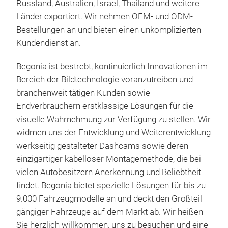
4K 
Aufn
Russland, Australien, Israel, Thailand und weitere
Bewe
Länder exportiert. Wir nehmen OEM- und ODM-
Die
*GP
Bestellungen an und bieten einen unkomplizierten
eine
- Er
Kundendienst an.
schä
zurü
Aufn
Begonia ist bestrebt, kontinuierlich Innovationen im
Kenn
Bereich der Bildtechnologie voranzutreiben und
Reko
branchenweit tätigen Kunden sowie
Das
Endverbrauchern erstklassige Lösungen für die
M
mit 
visuelle Wahrnehmung zur Verfügung zu stellen. Wir
der 
widmen uns der Entwicklung und Weiterentwicklung
Fahr
werkseitig gestalteter Dashcams sowie deren
Max
einzigartiger kabelloser Montagemethode, die bei
Bew
vielen Autobesitzern Anerkennung und Beliebtheit
* Un
findet. Begonia bietet spezielle Lösungen für bis zu
Deta
9.000 Fahrzeugmodelle an und deckt den Großteil
größ
gängiger Fahrzeuge auf dem Markt ab. Wir heißen
Auf
Sie herzlich willkommen, uns zu besuchen und eine