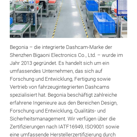
Begonia – die integrierte Dashcam-Marke der
Shenzhen Bigaoni Electronics Co., Ltd. – wurde im
Jahr 2013 gegründet. Es handelt sich um ein
umfassendes Unternehmen, das sich auf
Forschung und Entwicklung, Fertigung sowie
Vertrieb von fahrzeugintegrierten Dashcams
4K 
spezialisiert hat. Begonia beschäftigt zahlreiche
Die
erfahrene Ingenieure aus den Bereichen Design,
ein
Forschung und Entwicklung, Qualitäts- und
216
Sicherheitsmanagement. Wir verfügen über die
sorg
Zertifizierungen nach IATF16949, ISO9001 sowie
Fahr
eine umfassende Herstellerzertifizierung durch