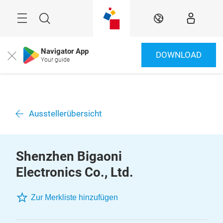
Überspringen
Menü
Suche
DE
Navigator App
DOWNLOAD
Close
Your guide
Ausstellerübersicht
Shenzhen Bigaoni
Electronics Co., Ltd.
Zur Merkliste hinzufügen