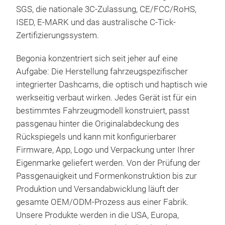
Bewe
SGS, die nationale 3C-Zulassung, CE/FCC/RoHS,
Verk
ISED, E-MARK und das australische C-Tick-
M
auße
Zertifizierungssystem.
Das
*Max
Begonia konzentriert sich seit jeher auf eine
- Ul
Aufgabe: Die Herstellung fahrzeugspezifischer
schä
integrierter Dashcams, die optisch und haptisch wie
*Syn
werkseitig verbaut wirken. Jedes Gerät ist für ein
- Vo
bestimmtes Fahrzeugmodell konstruiert, passt
glei
passgenau hinter die Originalabdeckung des
*WL
Rückspiegels und kann mit konfigurierbarer
- S
Firmware, App, Logo und Verpackung unter Ihrer
Ein
Eigenmarke geliefert werden. Von der Prüfung der
*Lo
Passgenauigkeit und Formenkonstruktion bis zur
- Lü
Produktion und Versandabwicklung läuft der
fehl
gesamte OEM/ODM-Prozess aus einer Fabrik.
G-S
Unsere Produkte werden in die USA, Europa,