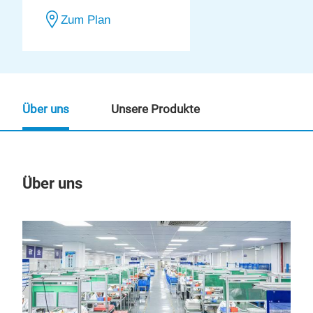
Zum Plan
Über uns
Unsere Produkte
Über uns
Un
M