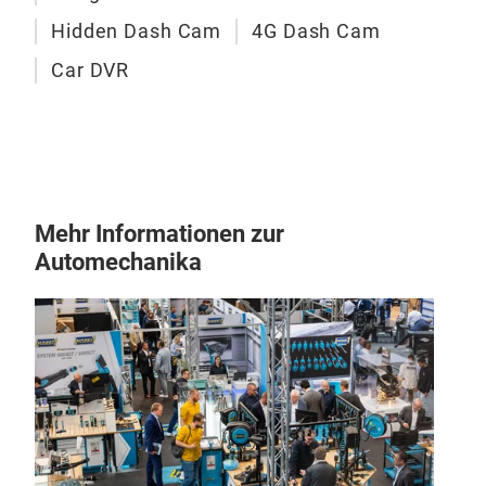
Ver
Verk
Hidden Dash Cam
4G Dash Cam
*4K
Car DVR
- Ze
mit 
Erk
und
*For
- De
Mehr Informationen zur
hera
Automechanika
- HD
Auto
- Bl
Lic
2K-
*G-
Die
- Er
Vide
der 
und 
- Sp