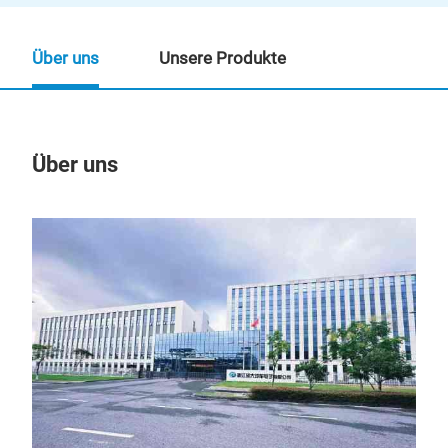
Über uns
Unsere Produkte
Über uns
Un