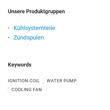
STR
Unsere Produktgruppen
IGN
INN
ASS
SAT
Kühlsystemteile
CUS
Zündspulen
THE
Keywords
IGNITION COIL
WATER PUMP
COOLING FAN