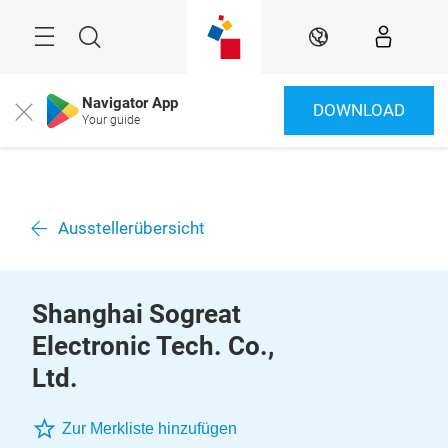
Überspringen
Menü
Suche
DE
Navigator App
DOWNLOAD
Close
Your guide
Ausstellerübersicht
Shanghai Sogreat
Electronic Tech. Co.,
Ltd.
Zur Merkliste hinzufügen