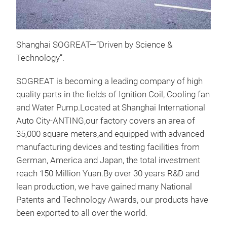
Shanghai SOGREAT—“Driven by Science &
WA
Technology”.
WIT
SOGREAT is becoming a leading company of high
PRO
quality parts in the fields of Ignition Coil, Cooling fan
MAN
and Water Pump.Located at Shanghai International
PUM
Auto City-ANTING,our factory covers an area of
GLO
35,000 square meters,and equipped with advanced
HIG
manufacturing devices and testing facilities from
ZHE
German, America and Japan, the total investment
LIN
reach 150 Million Yuan.By over 30 years R&D and
CUS
lean production, we have gained many National
QUA
Patents and Technology Awards, our products have
COM
been exported to all over the world.
APP
FRO