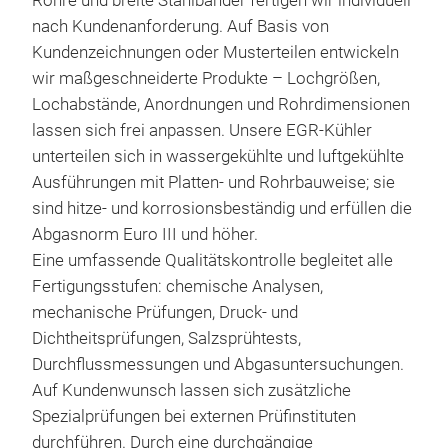
Rohre und breite Stahlbänder fertigen wir individuell
sich
nach Kundenanforderung. Auf Basis von
ein
Kundenzeichnungen oder Musterteilen entwickeln
Korr
wir maßgeschneiderte Produkte – Lochgrößen,
Aus
Aus
Lochabstände, Anordnungen und Rohrdimensionen
und
Werk
lassen sich frei anpassen. Unsere EGR-Kühler
ausg
alum
unterteilen sich in wassergekühlte und luftgekühlte
biet
Auf
Ausführungen mit Platten- und Rohrbauweise; sie
Kor
ang
sind hitze- und korrosionsbeständig und erfüllen die
unte
Zei
Abgasnorm Euro III und höher.
Fah
mög
Eine umfassende Qualitätskontrolle begleitet alle
Hohe
Fertigungsstufen: chemische Analysen,
Pass
M
mechanische Prüfungen, Druck- und
Sta
Dichtheitsprüfungen, Salzsprühtests,
und 
Durchflussmessungen und Abgasuntersuchungen.
Auf 
Auf Kundenwunsch lassen sich zusätzliche
für 
Spezialprüfungen bei externen Prüfinstituten
Mate
durchführen. Durch eine durchgängige
1. 3