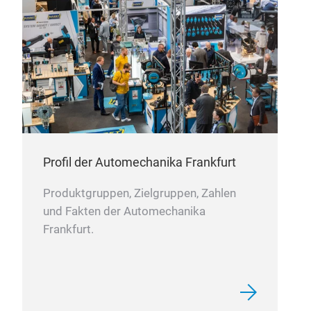
gew
OEM
Leis
Kost
mild
wäh
Eins
Kos
Profil der Automechanika Frankfurt
Produktgruppen, Zielgruppen, Zahlen
und Fakten der Automechanika
Frankfurt.