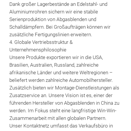
Dank großer Lagerbestände an Edelstahl- und
2. 4
Aluminiumrohren sichern wir eine stabile
Ferr
Serienproduktion von Abgasblenden und
Aus
Schalldämpfern. Bei Großaufträgen können wir
Hoc
zusätzliche Fertigungslinien erweitern.
Kos
4. Globale Vertriebsstruktur &
Stab
Unternehmensphilosophie
Abg
Unsere Produkte exportieren wir in die USA,
übli
Brasilien, Australien, Russland, zahlreiche
Mitt
afrikanische Länder und weitere Weltregionen –
Kle
beliefert werden zahlreiche Automobilhersteller.
Aus
Zusätzlich bieten wir Montage-Dienstleistungen als
Das 
Zusatzservice an. Unsere Vision ist es, einer der
werk
führenden Hersteller von Abgasblenden in China zu
ser
werden. Im Fokus steht eine langfristige Win-Win-
Geri
Zusammenarbeit mit allen globalen Partnern.
sta
Inn
Unser Kontaktnetz umfasst das Verkaufsbüro in
Fah