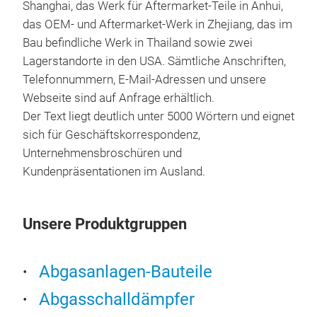
Shanghai, das Werk für Aftermarket-Teile in Anhui,
3. A
Lei
das OEM- und Aftermarket-Werk in Zhejiang, das im
Kohl
Per
Bau befindliche Werk in Thailand sowie zwei
Hei
nich
Lagerstandorte in den USA. Sämtliche Anschriften,
Sili
Hoh
Telefonnummern, E-Mail-Adressen und unsere
Die 
Bear
Webseite sind auf Anfrage erhältlich.
Sch
Der Text liegt deutlich unter 5000 Wörtern und eignet
isol
sich für Geschäftskorrespondenz,
Geri
Unternehmensbroschüren und
geri
Kundenpräsentationen im Ausland.
Geei
kurz
von
Unsere Produktgruppen
für 
Hinw
kor
Abgasanlagen-Bauteile
Obe
Abgasschalldämpfer
Grun