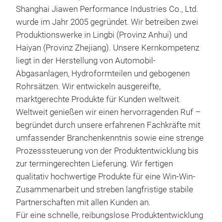
Shanghai Jiawen Performance Industries Co., Ltd.
wurde im Jahr 2005 gegründet. Wir betreiben zwei
Produktionswerke in Lingbi (Provinz Anhui) und
Haiyan (Provinz Zhejiang). Unsere Kernkompetenz
liegt in der Herstellung von Automobil-
Abgasanlagen, Hydroformteilen und gebogenen
Rohrsätzen. Wir entwickeln ausgereifte,
die
marktgerechte Produkte für Kunden weltweit.
Weltweit genießen wir einen hervorragenden Ruf –
Einf
begründet durch unsere erfahrenen Fachkräfte mit
Pro
umfassender Branchenkenntnis sowie eine strenge
Ausp
Prozesssteuerung von der Produktentwicklung bis
Bef
zur termingerechten Lieferung. Wir fertigen
Ausp
qualitativ hochwertige Produkte für eine Win-Win-
von 
Zusammenarbeit und streben langfristige stabile
und 
Partnerschaften mit allen Kunden an.
Abdi
Für eine schnelle, reibungslose Produktentwicklung
das