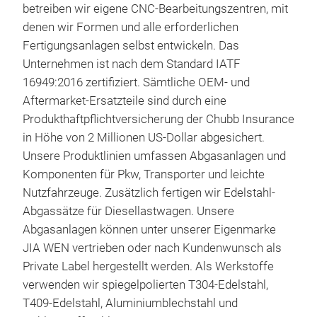
betreiben wir eigene CNC-Bearbeitungszentren, mit
Vibr
denen wir Formen und alle erforderlichen
Aufb
Fertigungsanlagen selbst entwickeln. Das
Ausp
Unternehmen ist nach dem Standard IATF
Edel
16949:2016 zertifiziert. Sämtliche OEM- und
alum
Aftermarket-Ersatzteile sind durch eine
All
Produkthaftpflichtversicherung der Chubb Insurance
Aus
in Höhe von 2 Millionen US-Dollar abgesichert.
Her
Unsere Produktlinien umfassen Abgasanlagen und
Dur
Komponenten für Pkw, Transporter und leichte
gle
Nutzfahrzeuge. Zusätzlich fertigen wir Edelstahl-
sich
Abgassätze für Diesellastwagen. Unsere
Aus
Abgasanlagen können unter unserer Eigenmarke
werd
JIA WEN vertrieben oder nach Kundenwunsch als
gift
Aus
Private Label hergestellt werden. Als Werkstoffe
verh
Aus
verwenden wir spiegelpolierten T304-Edelstahl,
Hohe
Edel
T409-Edelstahl, Aluminiumblechstahl und
Währ