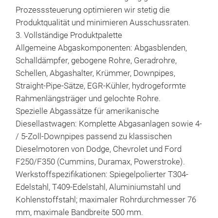
Prozesssteuerung optimieren wir stetig die
Her
Produktqualität und minimieren Ausschussraten.
Kor
3. Vollständige Produktpalette
Saur
Allgemeine Abgaskomponenten: Abgasblenden,
Abg
Schalldämpfer, gebogene Rohre, Geradrohre,
Über
Schellen, Abgashalter, Krümmer, Downpipes,
Temp
Straight-Pipe-Sätze, EGR-Kühler, hydrogeformte
bei 
Rahmenlängsträger und gelochte Rohre.
Abg
Spezielle Abgassätze für amerikanische
Ausg
Aus
Diesellastwagen: Komplette Abgasanlagen sowie 4-
die 
/ 5-Zoll-Downpipes passend zu klassischen
Ein
Werk
Dieselmotoren von Dodge, Chevrolet und Ford
kau
alum
F250/F350 (Cummins, Duramax, Powerstroke).
Idea
Eine
Werkstoffspezifikationen: Spiegelpolierter T304-
Sch
tec
Edelstahl, T409-Edelstahl, Aluminiumstahl und
Pkw
mög
Kohlenstoffstahl; maximaler Rohrdurchmesser 76
Unte
mm, maximale Bandbreite 500 mm.
kost