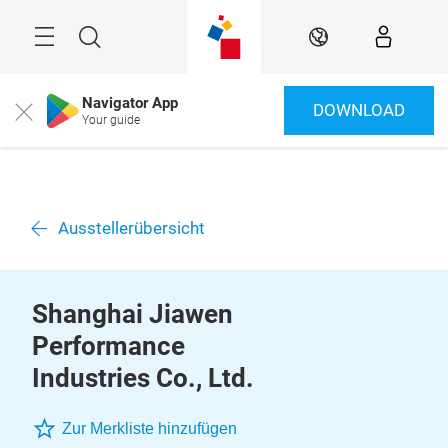
Überspringen
Menü
Suche
DE
Navigator App
DOWNLOAD
Close
Your guide
Ausstellerübersicht
Shanghai Jiawen
Performance
Industries Co., Ltd.
Zur Merkliste hinzufügen