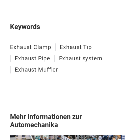
4. 4
Gäng
Rost
Keywords
Ein
Gute
kon
Exhaust Clamp
Exhaust Tip
Bet
Exhaust Pipe
Exhaust system
Kost
409
Exhaust Muffler
Eins
Inne
Binn
Eins
bei
Mehr Informationen zur
neig
Automechanika
Zus
Hoh