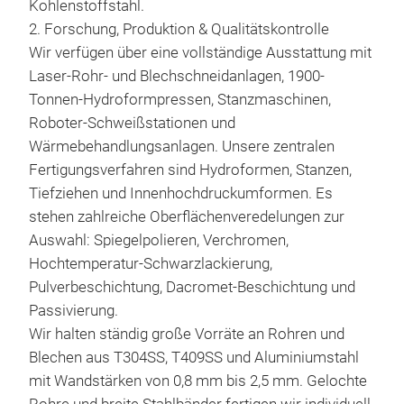
Obe
Kohlenstoffstahl.
im F
Ausf
2. Forschung, Produktion & Qualitätskontrolle
sta
Aus
Wir verfügen über eine vollständige Ausstattung mit
selb
sch
Laser-Rohr- und Blechschneidanlagen, 1900-
sich
Min
Tonnen-Hydroformpressen, Stanzmaschinen,
und 
Indi
Roboter-Schweißstationen und
Ein
nac
Wärmebehandlungsanlagen. Unsere zentralen
Es 
mög
Fertigungsverfahren sind Hydroformen, Stanzen,
erf
Tiefziehen und Innenhochdruckumformen. Es
sic
stehen zahlreiche Oberflächenveredelungen zur
(Sch
Auswahl: Spiegelpolieren, Verchromen,
wod
Hochtemperatur-Schwarzlackierung,
Ausp
Pulverbeschichtung, Dacromet-Beschichtung und
Hoh
Passivierung.
Ausp
Wir halten ständig große Vorräte an Rohren und
Abg
Blechen aus T304SS, T409SS und Aluminiumstahl
ang
mit Wandstärken von 0,8 mm bis 2,5 mm. Gelochte
Betr