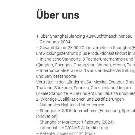
Über uns
1. Über Shanghai Jianping Auswuchtmaschinenbau
– Gründung: 2004
– Gesamtfläche: 25.000 Quadratmeter in Shanghai (
Entwicklungszentrum) plus Produktionsstandort in 
– Inländische Standorte: 3 Tochterunternehmen und
(Qingdao, Chengdu, Guangzhou, Wuhan, Henan, Tianji
– Internationale Präsenz: 15 ausländische Vertretun
und Servicestandorte
Vertreten in den Ländern: USA, Mexiko, Ecuador, Brasil
Thailand, Südkorea, Spanien, Griechenland, Ungarn
Lokale Standorte: Pune (Indien) und Jakarta (Indones
2. Wichtige Qualifikationen und Zertifizierungen
– Nationales Hightech-Unternehmen
– Shanghaier SRDI-Unternehmen (Forschung, Spezialis
Innovation)
– Shanghaier Markenzertifizierung (2024)
– Labor mit ILAC/CNAS-Akkreditierung
– Patente: insgesamt 131 Stück