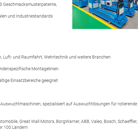
 10 Geschmacksmusterpatente,
nalen und Industriestandards
n, Luft- und Raumfahrt, Wehrtechnik und weitere Branchen
denspezifische Montagelinien
ältige Einsatzbereiche geeignet
on Auswuchtmaschinen, spezialisiert auf Auswuchtlösungen für rotieren
Automobile, Great Wall Motors, BorgWarner, ABB, Valeo, Bosch, Schaeffle
er 100 Ländern