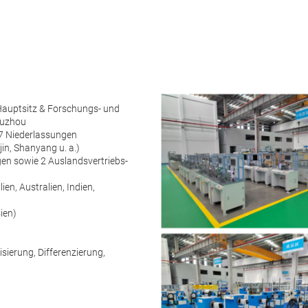
Hauptsitz & Forschungs- und
Suzhou
 7 Niederlassungen
n, Shanyang u. a.)
gen sowie 2 Auslandsvertriebs-
ien, Australien, Indien,
ien)
ierung, Differenzierung,