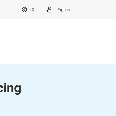
Sign in
DE
cing