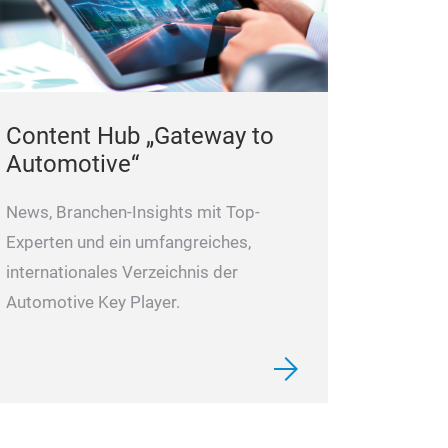
– Elektrisches Span
Werkstückwechsel！
verschiedenen Spez
die Produktionseffiz
Anwendungsbereiche
die Automobilindustr
2. Kundenspezifis
Content Hub „Gateway to
Bremsscheiben: Intel
Wahl für die Serie
Automotive“
– Erfüllt die Anfor
einer Einzelmaschi
News, Branchen-Insights mit Top-
Leistung！ Bei gleic
Experten und ein umfangreiches,
Produktionseffizien
internationales Verzeichnis der
– Hochautomatisiert
Automotive Key Player.
Roboterarm, Code-S
Rückverfolgbarkeit
eine intelligente Pr
– Flexible Anpassu
Maschinenfarben, 
weitere Lösungen k
Produktionsanford