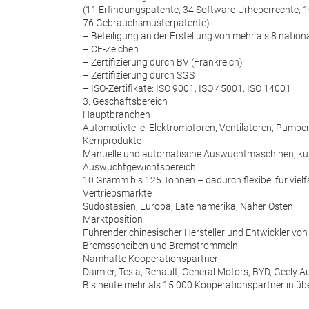
(11 Erfindungspatente, 34 Software-Urheberrechte,
76 Gebrauchsmusterpatente)
– Beteiligung an der Erstellung von mehr als 8 natio
– CE-Zeichen
– Zertifizierung durch BV (Frankreich)
– Zertifizierung durch SGS
– ISO-Zertifikate: ISO 9001, ISO 45001, ISO 14001
3. Geschäftsbereich
Hauptbranchen
Automotivteile, Elektromotoren, Ventilatoren, Pumpe
Kernprodukte
Manuelle und automatische Auswuchtmaschinen, kun
Auswuchtgewichtsbereich
10 Gramm bis 125 Tonnen – dadurch flexibel für vielf
Vertriebsmärkte
Südostasien, Europa, Lateinamerika, Naher Osten
Marktposition
Führender chinesischer Hersteller und Entwickler v
Bremsscheiben und Bremstrommeln.
Namhafte Kooperationspartner
Daimler, Tesla, Renault, General Motors, BYD, Geely 
Bis heute mehr als 15.000 Kooperationspartner in üb