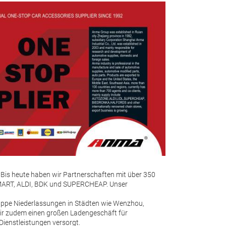
Trade fair innovatio
Autoschutz
Dank präziser Verar
sich die Autoschut
perfekt an und rut
Bis heute haben wir Partnerschaften mit über 350
verweht. Das leich
-MART, ALDI, BDK und SUPERCHEAP. Unser
verhindert Feuchti
vor Schäden durch f
Gruppe Niederlassungen in Städten wie Wenzhou,
gewährleistet die ab
wir zudem einen großen Ladengeschäft für
lange Lebensdauer 
ienstleistungen versorgt.