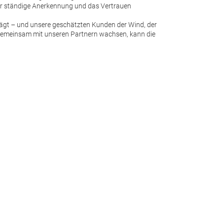
Innen- und Außenbe
ir ständige Anerkennung und das Vertrauen
Die Autoschutzhüll
trägt – und unsere geschätzten Kunden der Wind, der
verstauen. Sie wird
d gemeinsam mit unseren Partnern wachsen, kann die
Aufbewahrungstasch
platzsparenden Tra
Trade fair innovatio
Lagerung ermöglicht
sauber und glänzen
Schutz – ein unverz
Fahrzeugpflege.
Auto-Notfal