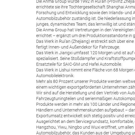
Die Anma Group wurde 1992 in Rui’an (Provinz Zheji
errichtete sie ihre Tochtergesellschaft Shanghai Anma I
Forschung und Entwicklung sowie den Inlands- und A
Automobilzubehör zuständig ist. Die Niederlassung in
junges, dynamisches Team, das lernwillig ist und stän
Die Anma Group hat Vertretungen in den Vereinigten S
errichtet – ergänzt um drei Produktionsstandorte in 
Das Werk in Rui’an (Zhejiang) erstreckt sich über ei
fertigt Innen- und Außendekor für Fahrzeuge.
Das Werk in Jiangxi umfasst 120 Morgen und ist auf d
spezialisiert. Seine Stoßdämpfer und Kraftstoffpum
Ersatzteile für SAIC-GM und Hafei Automobile.
Das Werk in Lishui nimmt eine Fläche von 68 Morgen 
Automobilelektronik.
Mehr als 80 Prozent unserer Produkte werden weltwei
einem wichtigen exportgeförderten Unternehmen zäh
Wir sind auf die Herstellung und den Vertrieb von Au
Fahrzeugtuningteilen und serienmäßigen Autokompone
Produkte werden in mehr als 100 Länder und Regione
Händlern und Unternehmenskunden aufgebaut – daru
Exportumsatz entwickelt sich stetig positiv und errei
Ausgerichtet an dem Servicegrundsatz, komfortable, 
Hangzhou, Yiwu, Ningbo und Wuxi eröffnet, um allen 
Automobilzubehör, das Kunden aus der Umgebung und