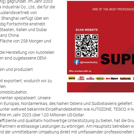
ang) gegründet. Im Jahr 2003
ndustrial Co., Ltd., die für die
uslandsvertrieb von
 Shanghai verfügt über ein
dig Fortschritte anstrebt.
taaten, Italien und Dubai
ganz China.
ne Fläche von 258 Morgen und
ie Herstellung von Autoteilen
pen sind zugelassene OEM-
ein und produziert
t exportiert, wodurch wir zu
len.
tomobilzubehör,
nten spezialisiert. Unsere
n Europas, Nordamerikas, des Nahen Ostens und Südostasiens geliefert. 
nter weltweit bekannte Einzelhandelsketten wie AUTOZONE, TESCO, K
chte im Jahr 2025 über 120 Millionen US-Dollar.
effiziente und qualitativ hochwertige Unterstützung zu bieten, hat die 
Partnern erstklassige Leistungen zu erbringen. Am Hauptsitz betreiben 
 der unmittelbaren Umgebung direkt mit umfassenden professionellen D