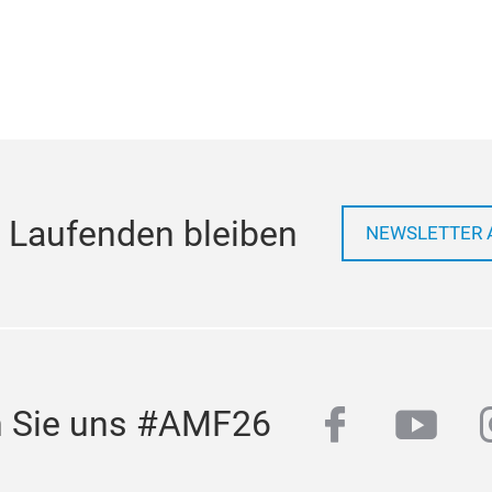
 Laufenden bleiben
NEWSLETTER 
facebook
yout
n Sie uns #AMF26