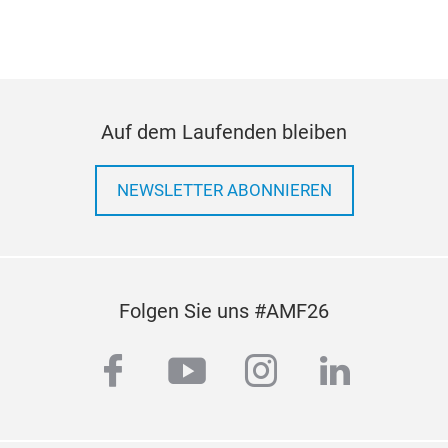
CV 
CV 
Auf dem Laufenden bleiben
NEWSLETTER ABONNIEREN
Folgen Sie uns #AMF26
facebook
youtube
instagram
linkedi