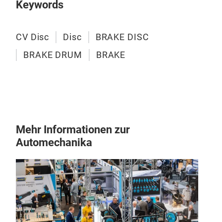
Keywords
CV Disc
Disc
BRAKE DISC
Bea
BRAKE DRUM
BRAKE
Bear
Mehr Informationen zur
Automechanika