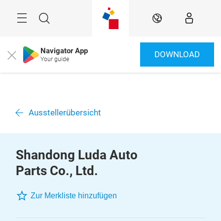
Überspringen
Menü
Suche
DE
Navigator App
DOWNLOAD
Close
Your guide
Ausstellerübersicht
Shandong Luda Auto
Parts Co., Ltd.
Zur Merkliste hinzufügen