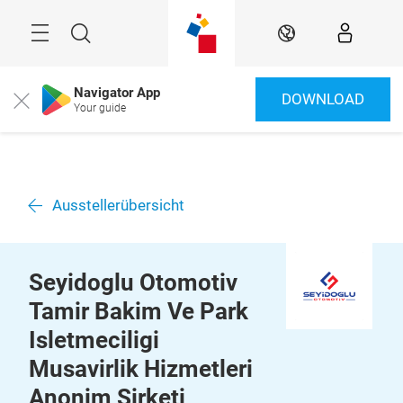
Überspringen
Menü
Suche
DE
Navigator App
DOWNLOAD
Close
Your guide
Ausstellerübersicht
Seyidoglu Otomotiv
Tamir Bakim Ve Park
Isletmeciligi
Musavirlik Hizmetleri
Anonim Sirketi