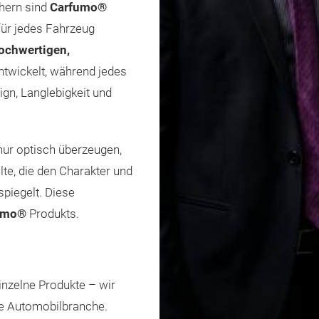
hern sind
Carfumo®
 für jedes Fahrzeug
ochwertigen,
twickelt, während jedes
ign, Langlebigkeit und
nur optisch überzeugen,
te, die den Charakter und
spiegelt. Diese
umo®
Produkts.
inzelne Produkte – wir
ie Automobilbranche.