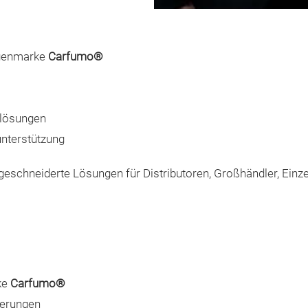
igenmarke
Carfumo®
slösungen
unterstützung
ßgeschneiderte Lösungen für Distributoren, Großhändler, Einz
ke
Carfumo®
erungen