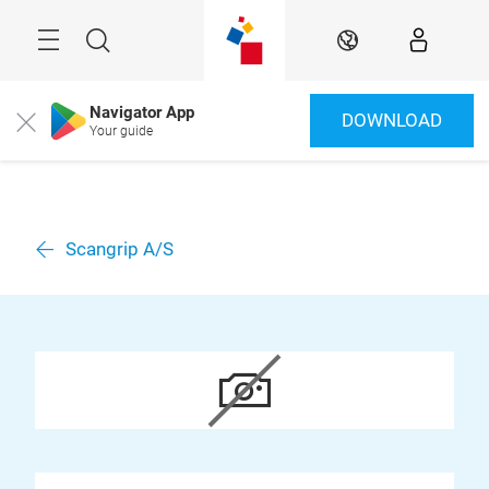
Überspringen
Menü
Suche
DE
Navigator App
DOWNLOAD
Close
Your guide
Scangrip A/S