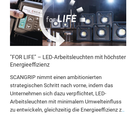
"FOR LIFE" – LED-Arbeitsleuchten mit höchster
Energieeffizienz
SCANGRIP nimmt einen ambitionierten
Arb
strategischen Schritt nach vorne, indem das
FA
en
Unternehmen sich dazu verpflichtet, LED-
SCA
Arbeitsleuchten mit minimalem Umwelteinfluss
ausg
zu entwickeln, gleichzeitig die Energieeffizienz zu
die 
verbessern und die Lebensdauer zu verlängern.
Bel
Das FOR LIFE Konzept repräsentiert einen
Sie
viel
bahnbrechenden Ansatz, der sich darauf
n