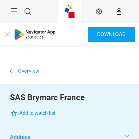
Überspringen
Menü
Suche
DE
Navigator App
DOWNLOAD
Close
Your guide
Overview
SAS Brymarc France
Add to watch list
Address