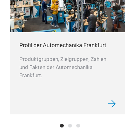
They
natu
Profil der Automechanika Frankfurt
Produktgruppen, Zielgruppen, Zahlen
und Fakten der Automechanika
Frankfurt.
ST
For