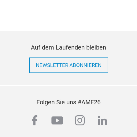
Made
prod
Auf dem Laufenden bleiben
NEWSLETTER ABONNIEREN
Folgen Sie uns #AMF26
facebook
youtube
instagram
linkedi