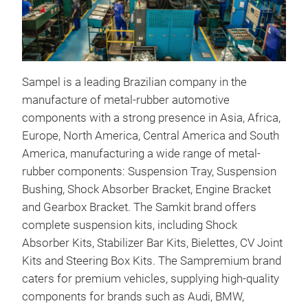
Sampel is a leading Brazilian company in the
manufacture of metal-rubber automotive
SUP
components with a strong presence in Asia, Africa,
Europe, North America, Central America and South
Susp
America, manufacturing a wide range of metal-
susp
rubber components: Suspension Tray, Suspension
Bushing, Shock Absorber Bracket, Engine Bracket
and Gearbox Bracket. The Samkit brand offers
Susp
complete suspension kits, including Shock
qual
Absorber Kits, Stabilizer Bar Kits, Bielettes, CV Joint
and 
Kits and Steering Box Kits. The Sampremium brand
caters for premium vehicles, supplying high-quality
components for brands such as Audi, BMW,