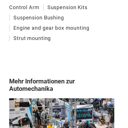
Control Arm
Suspension Kits
Our 
and
Suspension Bushing
Engine and gear box mounting
Strut mounting
Mehr Informationen zur
Automechanika
ENG
Appl
mou