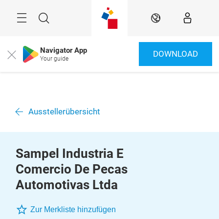
Überspringen
Menü
Suche
DE
Navigator App
DOWNLOAD
Close
Your guide
Ausstellerübersicht
Sampel Industria E
Comercio De Pecas
Automotivas Ltda
Zur Merkliste hinzufügen