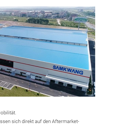
bilität.
Integrierte
sen sich direkt auf den Aftermarket-
Entwicklun