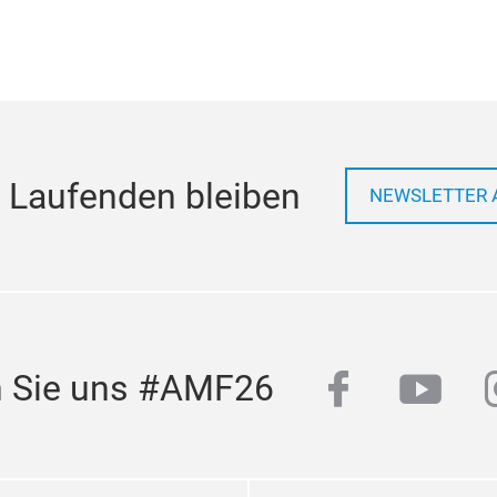
 Laufenden bleiben
NEWSLETTER 
facebook
yout
n Sie uns #AMF26