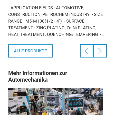
- A
- APPLICATION FIELDS : AUTOMOTIVE,
RAN
CONSTRUCTION, PETROCHEM INDUSTRY
- SIZE
CHR
RANGE : M5-M100(1/2 - 4")
- SURFACE
PLA
TREATMENT : ZINC PLATING, Zn-Ni PLATING,
-
QUE
HEAT TREATMENT: QUENCHING/TEMPERING
-
CAR
MATERIALS : CARBON STEEL, ALLOY STEEL
ALLE PRODUKTE
Mehr Informationen zur
Automechanika