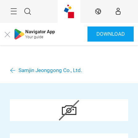
Überspringen
Menü
Suche
DE
Navigator App
DOWNLOAD
Close
Your guide
Samjin Jeonggong Co., Ltd.