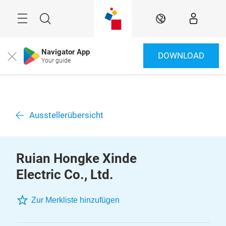
Überspringen
Menü
Suche
DE
Navigator App
DOWNLOAD
Close
Your guide
Ausstellerübersicht
Ruian Hongke Xinde
Electric Co., Ltd.
Zur Merkliste hinzufügen