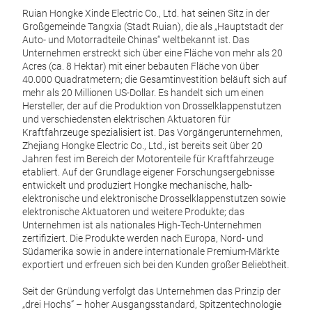
Ruian Hongke Xinde Electric Co., Ltd. hat seinen Sitz in der
Großgemeinde Tangxia (Stadt Ruian), die als „Hauptstadt der
Auto- und Motorradteile Chinas“ weltbekannt ist. Das
Unternehmen erstreckt sich über eine Fläche von mehr als 20
Acres (ca. 8 Hektar) mit einer bebauten Fläche von über
40.000 Quadratmetern; die Gesamtinvestition beläuft sich auf
mehr als 20 Millionen US-Dollar. Es handelt sich um einen
Hersteller, der auf die Produktion von Drosselklappenstutzen
964
und verschiedensten elektrischen Aktuatoren für
CIT
Kraftfahrzeuge spezialisiert ist. Das Vorgängerunternehmen,
Zhejiang Hongke Electric Co., Ltd., ist bereits seit über 20
Auto
Jahren fest im Bereich der Motorenteile für Kraftfahrzeuge
CITR
etabliert. Auf der Grundlage eigener Forschungsergebnisse
entwickelt und produziert Hongke mechanische, halb-
FIAT
elektronische und elektronische Drosselklappenstutzen sowie
elektronische Aktuatoren und weitere Produkte; das
PEUG
Unternehmen ist als nationales High-Tech-Unternehmen
zertifiziert. Die Produkte werden nach Europa, Nord- und
Südamerika sowie in andere internationale Premium-Märkte
exportiert und erfreuen sich bei den Kunden großer Beliebtheit.
Seit der Gründung verfolgt das Unternehmen das Prinzip der
„drei Hochs“ – hoher Ausgangsstandard, Spitzentechnologie