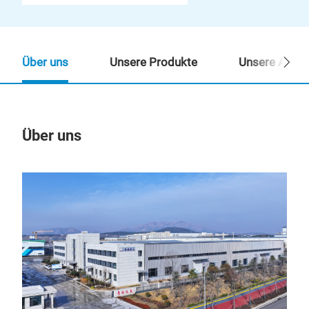
Über uns
Unsere Produkte
Unsere Ansp
Über uns
Un
M