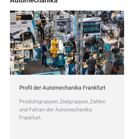
Automechanika
Kup
Voll
Klas
selbs
und 
orga
Einz
M
Profil der Automechanika Frankfurt
Produktgruppen, Zielgruppen, Zahlen
und Fakten der Automechanika
Frankfurt.