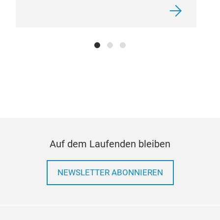
Kup
Einb
Schal
Powe
chin
Milli
Auf dem Laufenden bleiben
NEWSLETTER ABONNIEREN