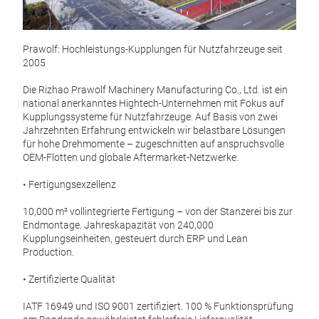
Prawolf: Hochleistungs-Kupplungen für Nutzfahrzeuge seit
2005
Kup
Die Rizhao Prawolf Machinery Manufacturing Co., Ltd. ist ein
Kupp
national anerkanntes Hightech-Unternehmen mit Fokus auf
Zwei
Kupplungssysteme für Nutzfahrzeuge. Auf Basis von zwei
Kupp
Jahrzehnten Erfahrung entwickeln wir belastbare Lösungen
Land
für hohe Drehmomente – zugeschnitten auf anspruchsvolle
430 
OEM-Flotten und globale Aftermarket-Netzwerke.
orga
vom S
• Fertigungsexzellenz
nach
M
10,000 m² vollintegrierte Fertigung – von der Stanzerei bis zur
Endmontage. Jahreskapazität von 240,000
Kupplungseinheiten, gesteuert durch ERP und Lean
Production.
• Zertifizierte Qualität
IATF 16949 und ISO 9001 zertifiziert. 100 % Funktionsprüfung