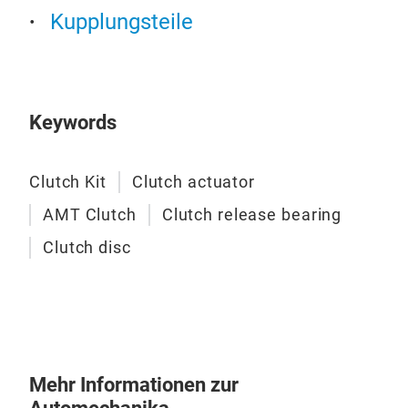
Kupplungsteile
Zwe
Ausg
Zwei
Keywords
und 
Konst
Clutch Kit
Clutch actuator
M
AMT Clutch
Clutch release bearing
Clutch disc
Mehr Informationen zur