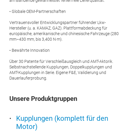
am Bandende gewährleistet fehlerfreie Lieferqualität.
• Globale OEM-Partnerschaften
Sel
Vertrauensvoller Entwicklungspartner führender Lkw-
Hersteller (u. a. KAMAZ, GAZ). Plattformabdeckung für
Kons
europäische, amerikanische und chinesische Fahrzeuge (280
selbs
mm–430 mm, bis 3,400 N·m).
paten
feinf
• Bewährte Innovation
Bauwe
und 
Über 30 Patente für Verschleißausgleich und AMT-Aktorik.
schw
Selbstnachstellende Kupplungen, Doppelkupplungen und
AMT-Kupplungen in Serie. Eigene F&E, Validierung und
M
Dauerlauferprobung.
Unsere Produktgruppen
Kupplungen (komplett für den
Motor)