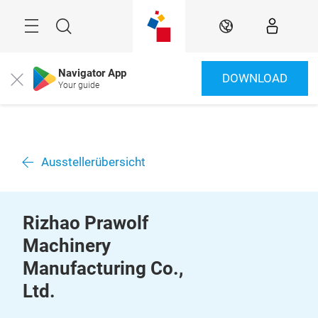
Überspringen
Menü
Suche
DE
Navigator App
DOWNLOAD
Close
Your guide
Ausstellerübersicht
Rizhao Prawolf
Machinery
Manufacturing Co.,
Ltd.