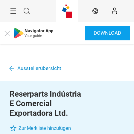
Überspringen
Menü
Suche
DE
Navigator App
DOWNLOAD
Close
Your guide
Ausstellerübersicht
Reserparts Indústria
E Comercial
Exportadora Ltd.
Zur Merkliste hinzufügen