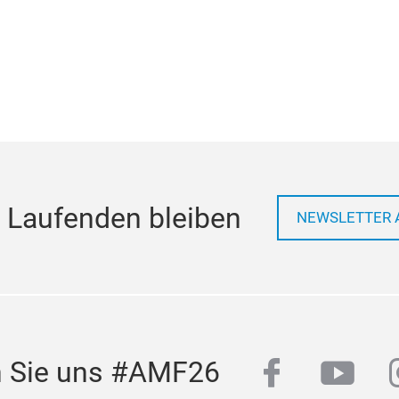
 Laufenden bleiben
NEWSLETTER 
facebook
yout
n Sie uns #AMF26