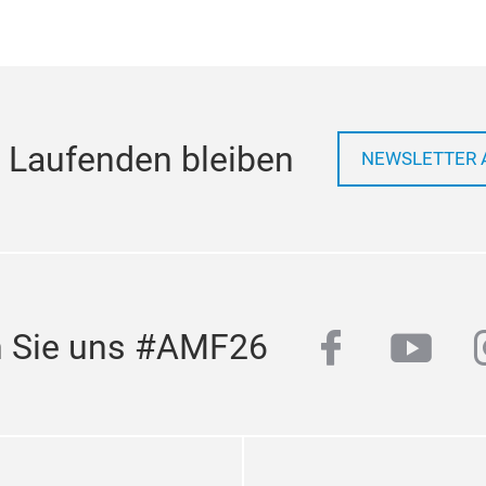
 Laufenden bleiben
NEWSLETTER 
facebook
yout
n Sie uns #AMF26