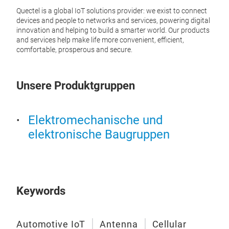
Quectel is a global IoT solutions provider: we exist to connect
devices and people to networks and services, powering digital
innovation and helping to build a smarter world. Our products
and services help make life more convenient, efficient,
comfortable, prosperous and secure.
AG5
Unsere Produktgruppen
AG59
modu
NSA 
modu
Elektromechanische und
upli
elektronische Baugruppen
and 
PC5 d
solut
smoo
drivi
supp
Keywords
custo
in ES
envi
Automotive IoT
Antenna
Cellular