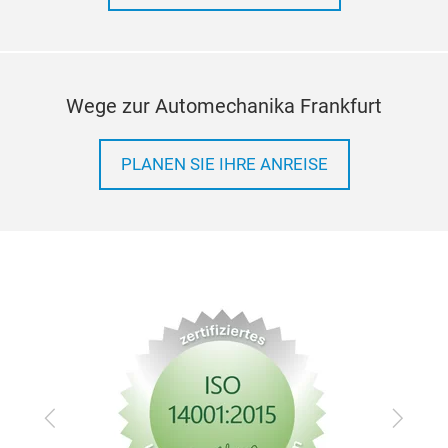
prod
depen
A ric
and 
Wege zur Automechanika Frankfurt
eCall
range
consu
appli
PLANEN SIE IHRE ANREISE
vehic
remot
routi
Zurück
Vor