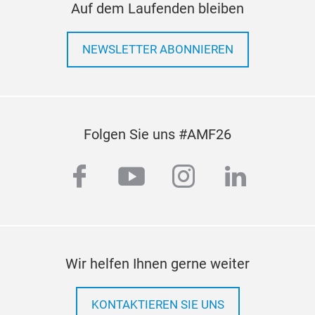
data 
Auf dem Laufenden bleiben
posit
comm
more 
With
fully
suppl
NEWSLETTER ABONNIEREN
devel
and v
in ES
build
envi
commo
units
AG52
V2X (
AG521
units
Folgen Sie uns #AMF26
AG525
mode
with 
facebook
youtube
instagram
linkedi
conn
AG52x
(MIMO
recei
band 
Whil
Wir helfen Ihnen gerne weiter
(GPS
Qual
modu
KONTAKTIEREN SIE UNS
integ