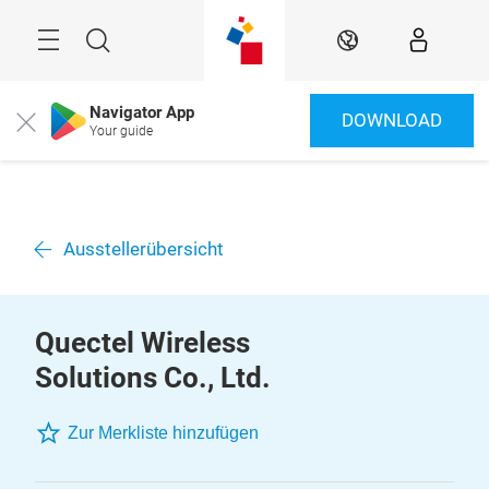
Überspringen
Menü
Suche
DE
Navigator App
DOWNLOAD
Close
Your guide
Ausstellerübersicht
Quectel Wireless
Solutions Co., Ltd.
Zur Merkliste hinzufügen