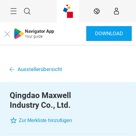
Überspringen
Menü
Suche
DE
Navigator App
DOWNLOAD
Close
Your guide
Ausstellerübersicht
Qingdao Maxwell
Industry Co., Ltd.
Zur Merkliste hinzufügen