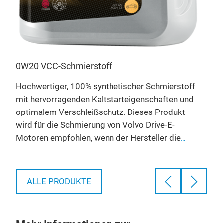
0W20 VCC-Schmierstoff
5W3
Hochwertiger, 100% synthetischer Schmierstoff
100%
mit hervorragenden Kaltstarteigenschaften und
entw
optimalem Verschleißschutz. Dieses Produkt
(VO
wird für die Schmierung von Volvo Drive-E-
Mot
Motoren empfohlen, wenn der Hersteller die
Euro
ge
Verwendung eines von Volvo VCC RBS0-2AE und
Schw
SAE 0W-20 zugelassenen Schmiermittels
SAP
AE
empfiehlt. Es hat außergewöhnliche
ent
ALLE PRODUKTE
 K
Kraftstoffverbrauchseigenschaften (Fuel
Emi
S
Economy).
ihre