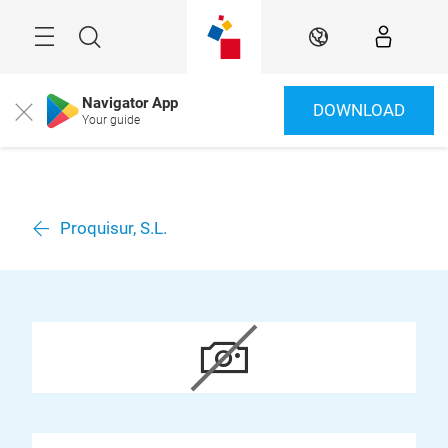
Überspringen
Menü
Suche
DE
Navigator App
DOWNLOAD
Close
Your guide
Proquisur, S.L.