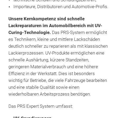
Schl
Kera
Repa
Importeure, Distributoren und Automotive-Profis.
in 
Schl
Rep
Entw
Vers
vere
Unsere Kernkompetenz sind schnelle
Fah
Arbe
zu 
Lackreparaturen im Automobilbereich mit UV-
Vort
Kar
Meh
Rep
Curing-Technologie.
Das PRS-System ermöglicht
Schn
Schl
prof
Tech
es Technikern, kleine und mittlere Lackschäden
Lang
seh
redu
deutlich schneller zu reparieren als mit klassischen
Seh
Ober
Halt
Lackierprozessen. UV-Produkte ermöglichen eine
Gle
Rep
schnelle Aushärtung, kürzere Standzeiten,
Einf
geringeren Materialverbrauch und eine höhere
Geei
Effizienz in der Werkstatt. Dies ist besonders
Das
Lac
wichtig für Betriebe, die viele Fahrzeuge bearbeiten
komp
Idea
und eine stabile Qualität sowie einen
entw
prof
wiederholbaren Arbeitsprozess benötigen.
Fini
Bes
Pro
Das PRS Expert System umfasst:
Kom