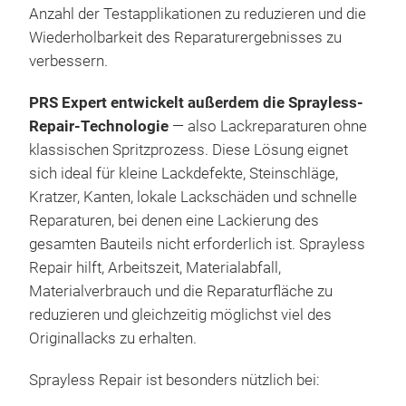
Das
Lac
Anzahl der Testapplikationen zu reduzieren und die
E-C
kom
Idea
Wiederholbarkeit des Reparaturergebnisses zu
entw
Kar
verbessern.
E-C
fina
Trai
PRS Expert entwickelt außerdem die Sprayless-
Ausb
Repair-Technologie
— also Lackreparaturen ohne
Schu
klassischen Spritzprozess. Diese Lösung eignet
und
sich ideal für kleine Lackdefekte, Steinschläge,
Lac
Kratzer, Kanten, lokale Lackschäden und schnelle
anal
M
Reparaturen, bei denen eine Lackierung des
Wink
gesamten Bauteils nicht erforderlich ist. Sprayless
Schi
Repair hilft, Arbeitszeit, Materialabfall,
Werk
Materialverbrauch und die Reparaturfläche zu
zur 
reduzieren und gleichzeitig möglichst viel des
Red
Originallacks zu erhalten.
Trai
Sprayless Repair ist besonders nützlich bei: