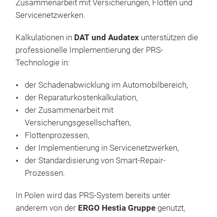
Zusammenarbeit mit Versicherungen, Flotten und
auf
Servicenetzwerken.
werd
Anw
Kalkulationen in
DAT und Audatex
unterstützen die
Ober
professionelle Implementierung der PRS-
ohne
Technologie in:
erfo
der Schadenabwicklung im Automobilbereich,
star
der Reparaturkostenkalkulation,
Repa
der Zusammenarbeit mit
redu
Versicherungsgesellschaften,
Anw
PRS
Flottenprozessen,
Erge
der Implementierung in Servicenetzwerken,
PRS
der Standardisierung von Smart-Repair-
ein 
Prozessen.
und 
wur
In Polen wird das PRS-System bereits unter
Stei
anderem von der
ERGO Hestia Gruppe
genutzt,
Lac