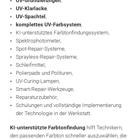
UV-Grundierungen
,
Fah
UV-Klarlacke
,
Kar
UV-Spachtel
,
Sys
komplettes UV-Farbsystem
,
Poli
KI-unterstütztes Farbtonfindungssystem,
Fini
Sch
Spektrophotometer,
und
Defe
Spot-Repair-Systeme,
M
Sch
Sch
Sprayless-Repair-Systeme,
sowi
Gla
Schleifmittel,
Fini
Fini
Polierpads und Polituren,
Verf
Wol
UV-Curing-Lampen,
Vort
Det
Vers
Smart-Repair-Werkzeuge,
Glei
und
Poli
Reparaturzubehör,
Sehr
Pads
Schulungen und vollständige Implementierung
Ruhi
Masc
der Technologie in der Werkstatt.
Geei
auf
Mehr
Pro
KI-unterstützte Farbtonfindung
hilft Technikern,
Prof
den passenden Farbton schneller auszuwählen, die