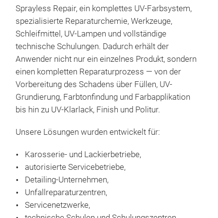
Repa
Prof
Sprayless Repair, ein komplettes UV-Farbsystem,
UV-h
Idea
spezialisierte Reparaturchemie, Werkzeuge,
Fahr
Perf
Schleifmittel, UV-Lampen und vollständige
her
Fah
technische Schulungen. Dadurch erhält der
Tra
Anwender nicht nur ein einzelnes Produkt, sondern
nach
einen kompletten Reparaturprozess — von der
Fill
Vorbereitung des Schadens über Füllen, UV-
herv
Grundierung, Farbtonfindung und Farbapplikation
Unte
bis hin zu UV-Klarlack, Finish und Politur.
PRS
läss
Unsere Lösungen wurden entwickelt für:
Komp
weni
Fah
Pro
Karosserie- und Lackierbetriebe,
Da
zur 
autorisierte Servicebetriebe,
prof
Stei
Detailing-Unternehmen,
eine
Ober
Unfallreparaturzentren,
Ober
Schl
einf
Servicenetzwerke,
Das 
Klet
weit
technische Schulen und Schulungszentren,