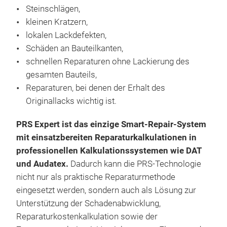
Steinschlägen,
kleinen Kratzern,
lokalen Lackdefekten,
Schäden an Bauteilkanten,
schnellen Reparaturen ohne Lackierung des
gesamten Bauteils,
Reparaturen, bei denen der Erhalt des
PRS
Originallacks wichtig ist.
PRS
PRS Expert ist das einzige Smart-Repair-System
Rege
mit einsatzbereiten Reparaturkalkulationen in
prof
professionellen Kalkulationssystemen wie DAT
Ober
und Audatex.
Dadurch kann die PRS-Technologie
und 
nicht nur als praktische Reparaturmethode
stel
eingesetzt werden, sondern auch als Lösung zur
Ers
Unterstützung der Schadenabwicklung,
M
wied
Reparaturkostenkalkulation sowie der
ausg