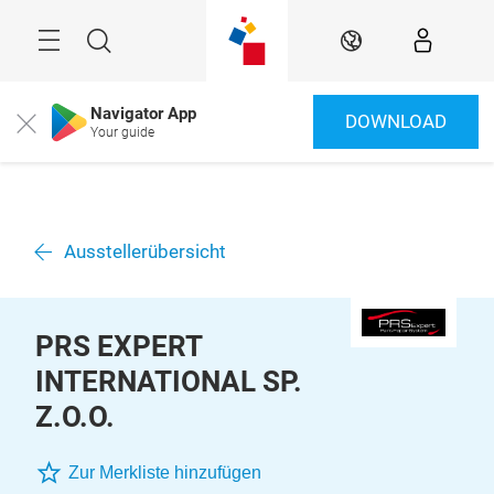
Überspringen
Menü
Suche
DE
Navigator App
DOWNLOAD
Close
Your guide
Ausstellerübersicht
PRS EXPERT
INTERNATIONAL SP.
Z.O.O.
Zur Merkliste hinzufügen