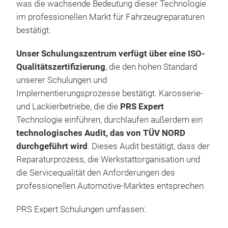
was die wachsende Bedeutung dieser Technologie
entw
im professionellen Markt für Fahrzeugreparaturen
Repa
bestätigt.
Karo
Komb
Unser Schulungszentrum verfügt über eine ISO-
Repa
Qualitätszertifizierung
, die den hohen Standard
Werk
unserer Schulungen und
kont
Implementierungsprozesse bestätigt. Karosserie-
idea
und Lackierbetriebe, die die
PRS Expert
Auto
Technologie einführen, durchlaufen außerdem ein
klei
technologisches Audit, das von TÜV NORD
hoc
durchgeführt wird
. Dieses Audit bestätigt, dass der
Reparaturprozess, die Werkstattorganisation und
die Servicequalität den Anforderungen des
professionellen Automotive-Marktes entsprechen.
PRS Expert Schulungen umfassen: