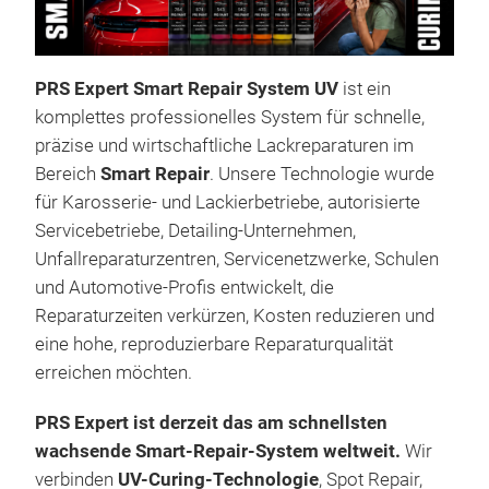
PRS Expert Smart Repair System UV
ist ein
komplettes professionelles System für schnelle,
präzise und wirtschaftliche Lackreparaturen im
Bereich
Smart Repair
. Unsere Technologie wurde
für Karosserie- und Lackierbetriebe, autorisierte
Kom
Servicebetriebe, Detailing-Unternehmen,
Schn
Unfallreparaturzentren, Servicenetzwerke, Schulen
Exp
und Automotive-Profis entwickelt, die
prof
Reparaturzeiten verkürzen, Kosten reduzieren und
SMAR
eine hohe, reproduzierbare Reparaturqualität
Karo
erreichen möchten.
Sch
Ext
erm
Deut
PRS Expert ist derzeit das am schnellsten
Rep
Her
wachsende Smart-Repair-System weltweit.
Wir
Här
Einf
verbinden
UV-Curing-Technologie
, Spot Repair,