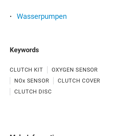
Wasserpumpen
Keywords
OX
CLUTCH KIT
OXYGEN SENSOR
Oxy
NOx SENSOR
CLUTCH COVER
100
glob
CLUTCH DISC