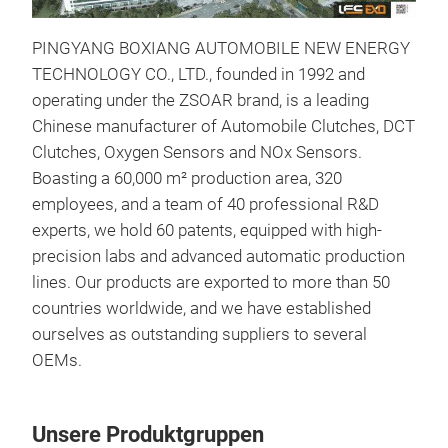
PINGYANG BOXIANG AUTOMOBILE NEW ENERGY
TECHNOLOGY CO., LTD., founded in 1992 and
operating under the ZSOAR brand, is a leading
Chinese manufacturer of Automobile Clutches, DCT
Clutches, Oxygen Sensors and NOx Sensors.
CLU
Boasting a 60,000 m² production area, 320
Our 
employees, and a team of 40 professional R&D
kits
experts, we hold 60 patents, equipped with high-
admi
precision labs and advanced automatic production
wide
lines. Our products are exported to more than 50
regi
countries worldwide, and we have established
etc.
ourselves as outstanding suppliers to several
annu
OEMs.
Unsere Produktgruppen