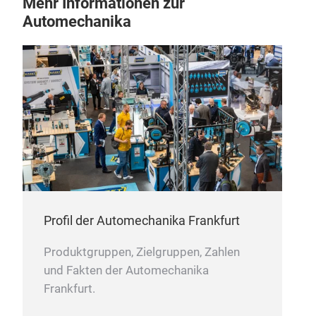
Mehr Informationen zur
Automechanika
NOx
Nitr
at t
Profil der Automechanika Frankfurt
the 
gas 
Produktgruppen, Zielgruppen, Zahlen
the
und Fakten der Automechanika
Frankfurt.