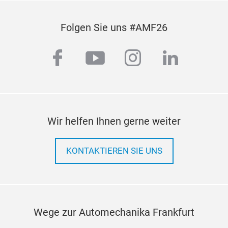
Folgen Sie uns #AMF26
facebook
youtube
instagram
linkedi
Wir helfen Ihnen gerne weiter
Agr
Adv
KONTAKTIEREN SIE UNS
tech
a hi
a sm
forc
Wege zur Automechanika Frankfurt
forc
resu