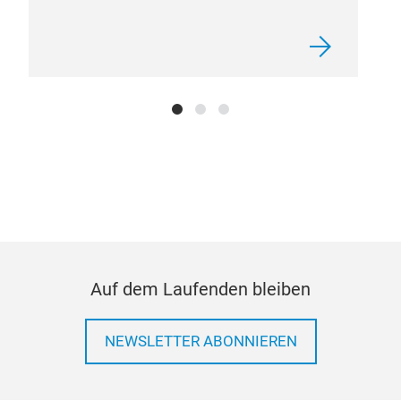
CLU
Our 
reas
Auf dem Laufenden bleiben
ens
dri
NEWSLETTER ABONNIEREN