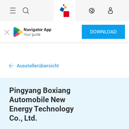
Überspringen
Menü
Suche
DE
Navigator App
DOWNLOAD
Close
Your guide
Ausstellerübersicht
Pingyang Boxiang
Automobile New
Energy Technology
Co., Ltd.