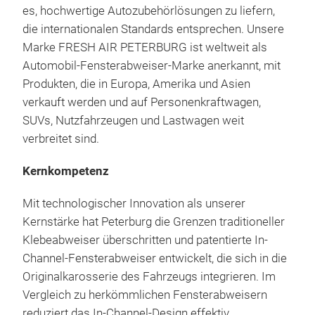
es, hochwertige Autozubehörlösungen zu liefern,
Desi
Zert
die internationalen Standards entsprechen. Unsere
und 
Marke FRESH AIR PETERBURG ist weltweit als
dar
Automobil-Fensterabweiser-Marke anerkannt, mit
(Au
Produkten, die in Europa, Amerika und Asien
Ents
verkauft werden und auf Personenkraftwagen,
Qual
SUVs, Nutzfahrzeugen und Lastwagen weit
Ult
verbreitet sind.
den 
mm).
Kernkompetenz
Neig
gewä
Mit technologischer Innovation als unserer
eine
Kernstärke hat Peterburg die Grenzen traditioneller
Zero
Klebeabweiser überschritten und patentierte In-
eine
Channel-Fensterabweiser entwickelt, die sich in die
Originalkarosserie des Fahrzeugs integrieren. Im
Vergleich zu herkömmlichen Fensterabweisern
reduziert das In-Channel-Design effektiv