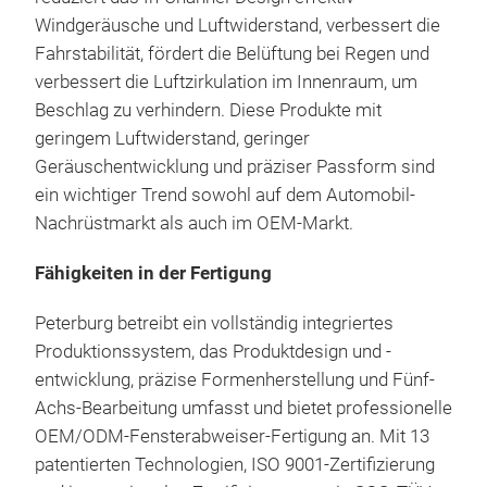
Windgeräusche und Luftwiderstand, verbessert die
Fahrstabilität, fördert die Belüftung bei Regen und
3D 
verbessert die Luftzirkulation im Innenraum, um
Opti
GU
Beschlag zu verhindern. Diese Produkte mit
prä
geringem Luftwiderstand, geringer
Crys
und
Geräuschentwicklung und präziser Passform sind
Des
Leis
ein wichtiger Trend sowohl auf dem Automobil-
airf
Nachrüstmarkt als auch im OEM-Markt.
mirr
Acry
Fähigkeiten in der Fertigung
Made
and 
Peterburg betreibt ein vollständig integriertes
crac
Produktionssystem, das Produktdesign und -
Prof
entwicklung, präzise Formenherstellung und Fünf-
perf
Achs-Bearbeitung umfasst und bietet professionelle
with
OEM/ODM-Fensterabweiser-Fertigung an. Mit 13
patentierten Technologien, ISO 9001-Zertifizierung