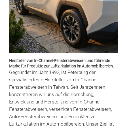
Hersteller von In-Channel-Fensterabweisern und führende
In-
Marke für Produkte zur Luftzirkulation im Automobilbereich.
Gegründet im Jahr 1992, ist Peterburg der
Pro
spezialisierteste Hersteller von In-Channel-
Ele
Fensterabweisern in Taiwan. Seit Jahrzehnten
über
konzentrieren wir uns auf die Forschung,
Ästh
Entwicklung und Herstellung von In-Channel-
Werk
Fensterabweisern, versenkten Fensterabweisern,
orig
Auto-Fensterabweisern und Produkten zur
perf
M
Luftzirkulation im Automobilbereich. Unser Ziel ist
(Al
ein 