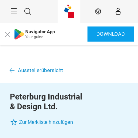
Überspringen
Menü
Suche
DE
Navigator App
DOWNLOAD
Close
Your guide
Ausstellerübersicht
Peterburg Industrial
& Design Ltd.
Zur Merkliste hinzufügen