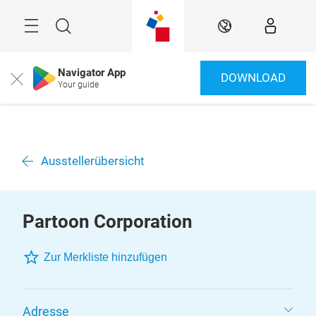
Überspringen
Menü
Suche
DE
Navigator App
DOWNLOAD
Close
Your guide
Ausstellerübersicht
Partoon Corporation
Zur Merkliste hinzufügen
Adresse