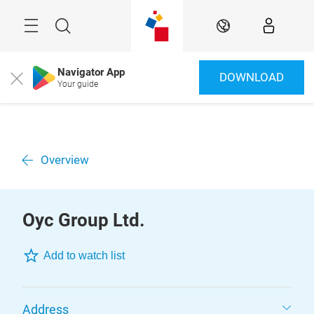
Überspringen
Menü
Suche
DE
Navigator App
DOWNLOAD
Close
Your guide
Overview
Oyc Group Ltd.
Add to watch list
Address