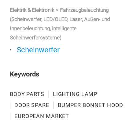
Elektrik & Elektronik
Fahrzeugbeleuchtung
(Scheinwerfer, LED/OLED, Laser, Außen- und
Innenbeleuchtung, intelligente
Scheinwerfersysteme)
Scheinwerfer
Sch
Sche
Tagf
Keywords
Tr
BODY PARTS
LIGHTING LAMP
DOOR SPARE
BUMPER BONNET HOOD
EUROPEAN MARKET