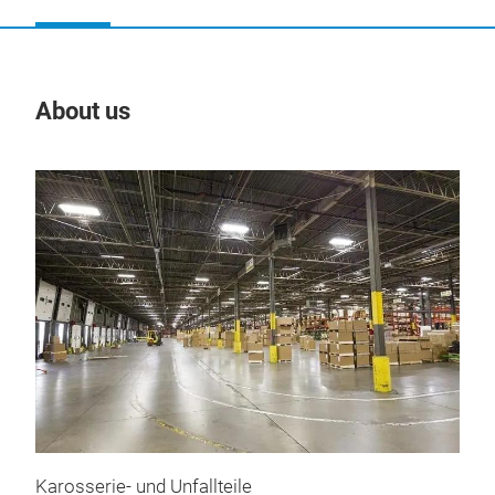
About us
Our
Tr
Karosserie- und Unfallteile