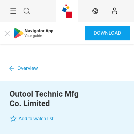
Überspringen
Menü
Suche
DE
Navigator App
DOWNLOAD
Close
Your guide
Overview
Outool Technic Mfg
Co. Limited
Add to watch list