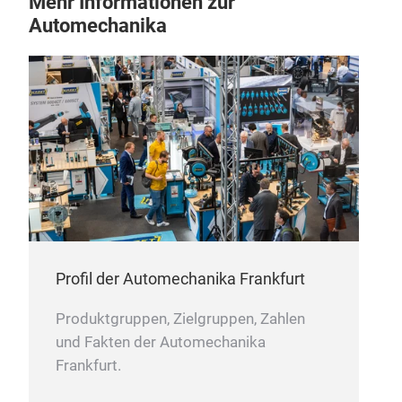
Mehr Informationen zur
Fen
Sich
Automechanika
- Pr
Afte
Opt
Fens
Ersa
Fens
Auto
Unse
Ener
ausg
Sich
zuve
Wer
Profil der Automechanika Frankfurt
sind
lei
Produktgruppen, Zielgruppen, Zahlen
Prei
und Fakten der Automechanika
an A
Frankfurt.
- In