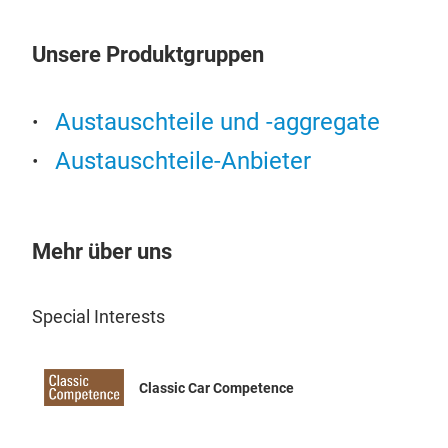
Sich
- Pr
Afte
Unsere Produktgruppen
Opt
Bel
hoc
an, 
Austauschteile und -aggregate
ver
Austauschteile-Anbieter
sind
daue
inte
kost
Mehr über uns
die 
zuge
Special Interests
Kund
wett
Wic
Classic Car Competence
Aft
- Ei
Cli