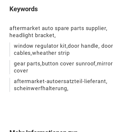
Sic
Keywords
- Pr
Afte
Bef
Ersa
aftermarket auto spare parts supplier,
Clip
headlight bracket,
8500
window regulator kit,door handle, door
Fah
cables,wheather strip
Halt
gear parts,button cover sunroof,mirror
Leis
cover
Sich
zuve
aftermarket-autoersatzteil-lieferant,
scheinwerfhalterung,
Wer
sind
lei
Prei
an 
- In