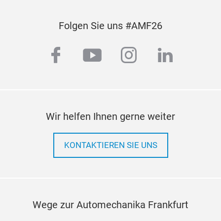
Sich
- Pr
Folgen Sie uns #AMF26
Opt
facebook
youtube
instagram
linkedi
Wir helfen Ihnen gerne weiter
KONTAKTIEREN SIE UNS
Wege zur Automechanika Frankfurt