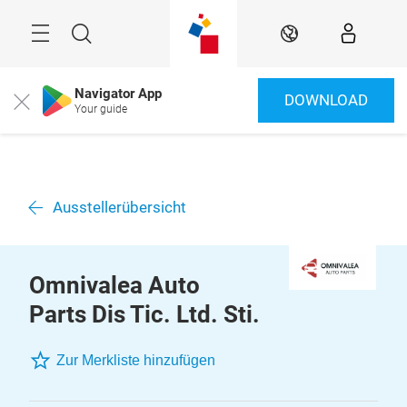
Überspringen
Menü
Suche
DE
Navigator App
DOWNLOAD
Close
Your guide
Ausstellerübersicht
Omnivalea Auto
Parts Dis Tic. Ltd. Sti.
Zur Merkliste hinzufügen