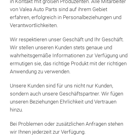
in Kontakt mit großen Produzenten.
Alle
Mitarbeiter
von Valea
Auto
Parts
sind
auf ihrem Gebiet
Afte
erfahren
, erfolgreich in Personalbeziehungen und
Sche
Verantwortlichkeiten.
Ersa
Sche
Wir respektieren
unser
Geschäft
und Ihr Geschäft.
8500
Wir
stellen unseren Kunden stets genaue und
Fah
wahrheitsgemäße Informationen zur Verfügung und
Halt
ermutigen sie, das richtige Produkt mit der richtigen
Leis
Anwendung zu verwenden.
Sich
zuve
Unsere
Kunden
sind
für uns nicht nur Kunden
,
Wer
sondern auch unsere Geschäftspartner.
Wir fügen
sind
unseren Beziehungen Ehrlichkeit und Vertrauen
lei
hinzu.
Prei
an 
Bei
Problemen oder zusätzlichen Anfragen stehen
- In
wir Ihnen jederzeit zur Verfügung.
Ligh