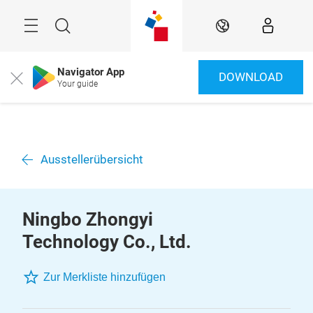
Überspringen
Menü
Suche
DE
Navigator App
DOWNLOAD
Close
Your guide
Ausstellerübersicht
Ningbo Zhongyi
Technology Co., Ltd.
Zur Merkliste hinzufügen