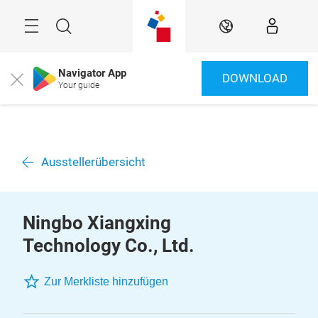
Überspringen
Menü
Suche
DE
Navigator App
DOWNLOAD
Close
Your guide
Ausstellerübersicht
Ningbo Xiangxing
Technology Co., Ltd.
Zur Merkliste hinzufügen