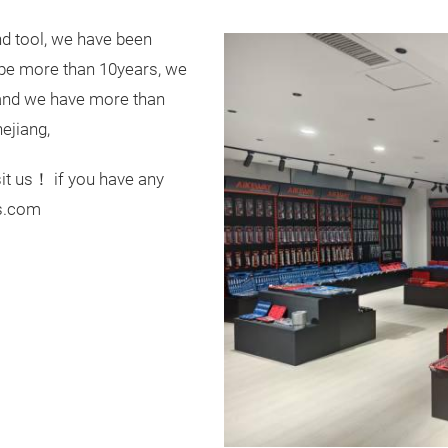
nd tool, we have been
ope more than 10years, we
, and we have more than
ejiang,
it us！ if you have any
ls.com