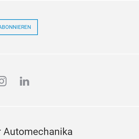
ABONNIEREN
ube
instagram
linkedin
r Automechanika