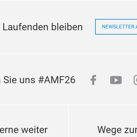
 Laufenden bleiben
NEWSLETTER 
facebook
yout
n Sie uns #AMF26
erne weiter
Wege zu