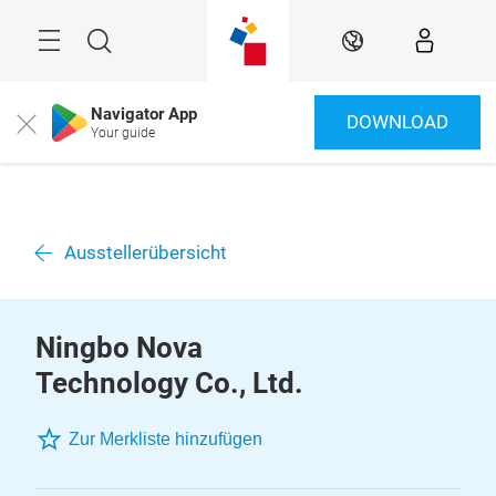
Überspringen
Menü
Suche
DE
Navigator App
DOWNLOAD
Close
Your guide
Ausstellerübersicht
Ningbo Nova
Technology Co., Ltd.
Zur Merkliste hinzufügen