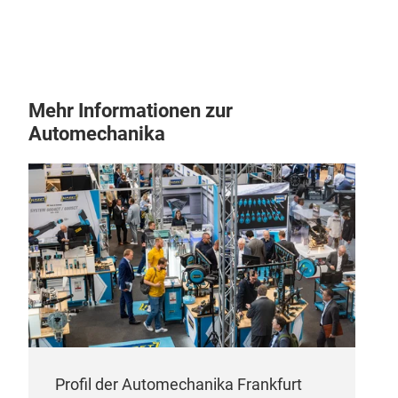
ST
CHE
Mehr Informationen zur
Automechanika
ST
281
Profil der Automechanika Frankfurt