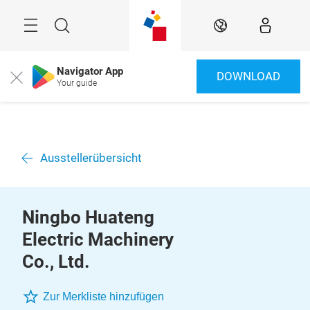
Überspringen
Menü
Suche
DE
Navigator App
DOWNLOAD
Close
Your guide
Ausstellerübersicht
Ningbo Huateng
Electric Machinery
Co., Ltd.
Zur Merkliste hinzufügen