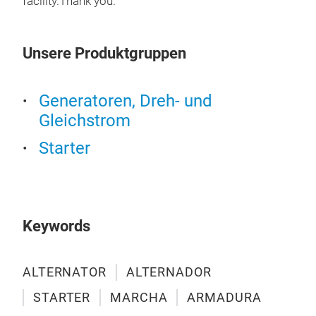
facility.Thank you.
Unsere Produktgruppen
Generatoren, Dreh- und
Gleichstrom
AL
Starter
ALT
Keywords
ALTERNATOR
ALTERNADOR
STARTER
MARCHA
ARMADURA