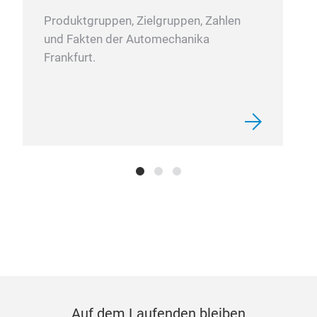
Produktgruppen, Zielgruppen, Zahlen
und Fakten der Automechanika
ST
Frankfurt.
TOY
Auf dem Laufenden bleiben