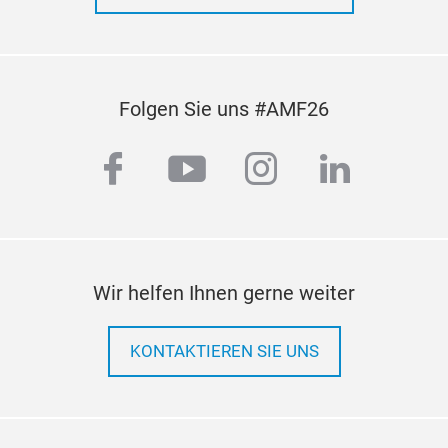
Slin
Folgen Sie uns #AMF26
We m
facebook
youtube
instagram
linkedi
mult
Wir helfen Ihnen gerne weiter
KONTAKTIEREN SIE UNS