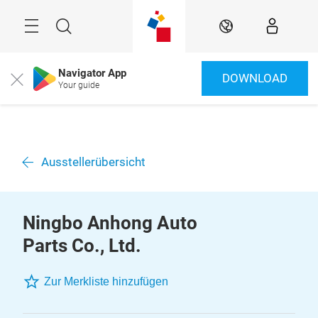
Überspringen
Menü
Suche
DE
Navigator App
DOWNLOAD
Close
Your guide
Ausstellerübersicht
Ningbo Anhong Auto
Parts Co., Ltd.
Zur Merkliste hinzufügen