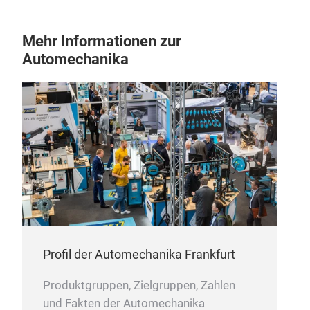
We s
Mehr Informationen zur
hook
Automechanika
prod
Profil der Automechanika Frankfurt
Produktgruppen, Zielgruppen, Zahlen
Trai
und Fakten der Automechanika