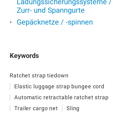
Ladungssicherungssysteme /
inch
Zurr- und Spanngurte
capa
Gepäcknetze / -spinnen
use.
Keywords
Ratchet strap tiedown
Elastic luggage strap bungee cord
Automatic retractable ratchet strap
Trailer cargo net
Sling
Bun