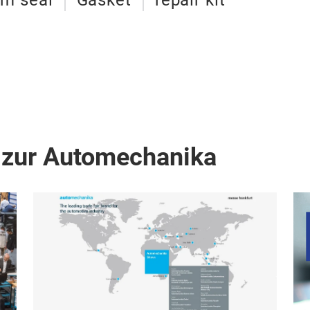
em seal
Gasket
repair kit
 zur Automechanika