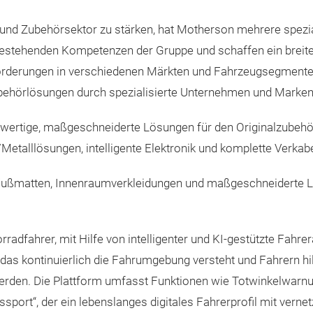
 und Zubehörsektor zu stärken, hat Motherson mehrere spez
e bestehenden Kompetenzen der Gruppe und schaffen ein breite
orderungen in verschiedenen Märkten und Fahrzeugsegmenten 
ehörlösungen durch spezialisierte Unternehmen und Marken 
chwertige, maßgeschneiderte Lösungen für den Originalzubehör-
Metalllösungen, intelligente Elektronik und komplette Verka
Fußmatten, Innenraumverkleidungen und maßgeschneiderte Lif
rradfahrer, mit Hilfe von intelligenter und KI-gestützte Fah
as kontinuierlich die Fahrumgebung versteht und Fahrern hil
werden. Die Plattform umfasst Funktionen wie Totwinkelwarnu
port“, der ein lebenslanges digitales Fahrerprofil mit vernet