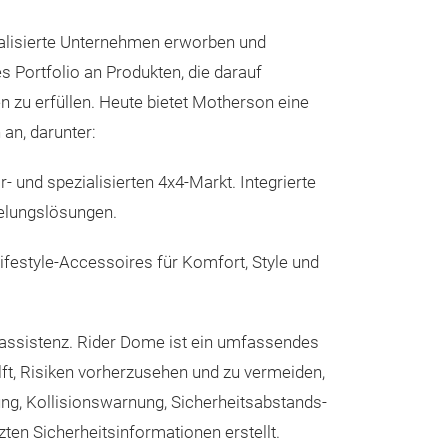
3D Fußmat
ialisierte Unternehmen erworben und
Die 3D-Fußmatte
s Portfolio an Produkten, die darauf
präzise, fahrze
zu erfüllen. Heute bietet Motherson eine
konstruiert. Ih
an, darunter:
erhöhten 3D-Rä
 und spezialisierten 4x4-Markt. Integrierte
Schmutz und Abl
belungslösungen.
verhindert, das
Kompatibilität 
Fahrzeugteppich 
Befestigungssys
estyle-Accessoires für Komfort, Style und
Reinigung.
erhöhte Sicherhe
Im K
sich eine strapa
Hochwertige str
Verbundkonstru
das Gesamtersc
rerassistenz. Rider Dome ist ein umfassendes
Schutz, Komfort 
verbessern.
ft, Risiken vorherzusehen und zu vermeiden,
Die 3D-Fußmatt
bietet:
Fahrzeugspezifi
Oberflä
ng, Kollisionswarnung, Sicherheitsabstands-
Innenraum-Upgr
Eine hochwertig
Bodenabdeckun
zten Sicherheitsinformationen erstellt.
Haltbarkeit, er