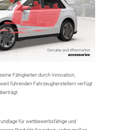
seine Fähigkeiten durch Innovation,
Dachmontie
eit führenden Fahrzeugherstellern verfügt
berträgt.
Die auf dem Dach
darauf ausgeleg
zu integrieren u
Erscheinungsbild
rundlage für wettbewerbsfähige und
Montagesystem 