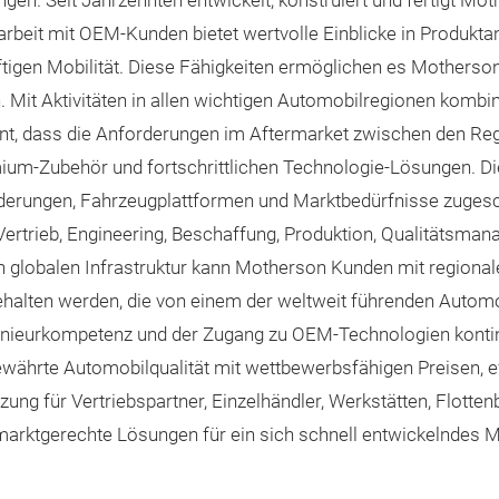
en. Seit Jahrzehnten entwickelt, konstruiert und fertigt Mo
beit mit OEM-Kunden bietet wertvolle Einblicke in Produktan
tigen Mobilität. Diese Fähigkeiten ermöglichen es Motherson,
 Mit Aktivitäten in allen wichtigen Automobilregionen kombi
nt, dass die Anforderungen im Aftermarket zwischen den Reg
remium-Zubehör und fortschrittlichen Technologie-Lösungen. D
rderungen, Fahrzeugplattformen und Marktbedürfnisse zugesch
rtrieb, Engineering, Beschaffung, Produktion, Qualitätsmana
en globalen Infrastruktur kann Motherson Kunden mit regiona
ehalten werden, die von einem der weltweit führenden Automo
nieurkompetenz und der Zugang zu OEM-Technologien kontinu
währte Automobilqualität mit wettbewerbsfähigen Preisen, eff
ung für Vertriebspartner, Einzelhändler, Werkstätten, Flotte
d marktgerechte Lösungen für ein sich schnell entwickelndes M