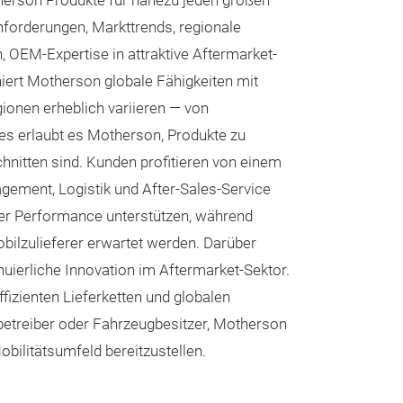
therson Produkte für nahezu jeden großen
unkomplizierte 
forderungen, Markttrends, regionale
dauerhafte Fahr
 OEM-Expertise in attraktive Aftermarket-
Notwendigkeit e
niert Motherson globale Fähigkeiten mit
einem sauberen 
ionen erheblich variieren — von
ies erlaubt es Motherson, Produkte zu
nitten sind. Kunden profitieren von einem
gement, Logistik und After-Sales-Service
ler Performance unterstützen, während
bilzulieferer erwartet werden. Darüber
ierliche Innovation im Aftermarket-Sektor.
izienten Lieferketten und globalen
nbetreiber oder Fahrzeugbesitzer, Motherson
obilitätsumfeld bereitzustellen.