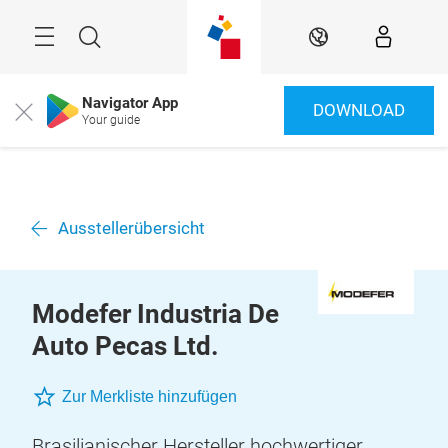
Überspringen
Menü
Suche
DE
Navigator App
DOWNLOAD
Close
Your guide
Ausstellerübersicht
Modefer Industria De
Auto Pecas Ltd.
Zur Merkliste hinzufügen
Brasilianischer Hersteller hochwertiger