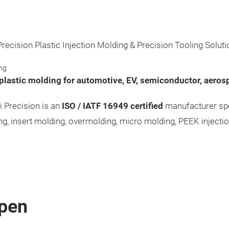
Precision Plastic Injection Molding & Precision Tooling Solut
ing
plastic molding for automotive, EV, semiconductor, aerosp
 Precision is an
ISO / IATF 16949 certified
manufacturer spec
ing, insert molding, overmolding, micro molding, PEEK inject
pen