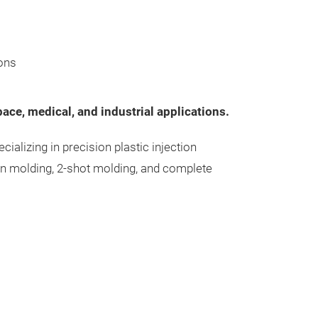
Unsere
ions
ace, medical, and industrial applications.
ializing in precision plastic injection
ion molding, 2-shot molding, and complete
Hochpräzis
und Umspri