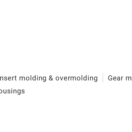
insert molding & overmolding
Gear m
ousings