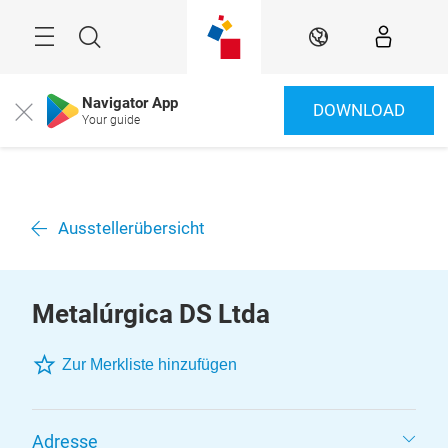
Überspringen
Menü
Suche
DE
Navigator App
DOWNLOAD
Close
Your guide
Ausstellerübersicht
Metalúrgica DS Ltda
Zur Merkliste hinzufügen
Adresse