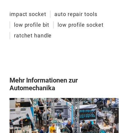
wher
Dime
impact socket
auto repair tools
than
low profile bit
low profile socket
stan
onl
ratchet handle
Unli
soc
Mo) 
gen
wren
Mehr Informationen zur
Automechanika