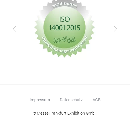
Zurück
Vor
Impressum
Datenschutz
AGB
TR
© Messe Frankfurt Exhibition GmbH
The 
vers