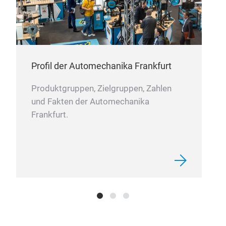
Profil der Automechanika Frankfurt
Produktgruppen, Zielgruppen, Zahlen
Low 
und Fakten der Automechanika
Frankfurt.
Low-
ultr
bolt
spa
wren