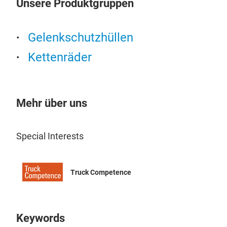
Unsere Produktgruppen
Gelenkschutzhüllen
Kettenräder
Mehr über uns
Special Interests
Imp
Truck Competence
Low-
or s
desi
Keywords
extr