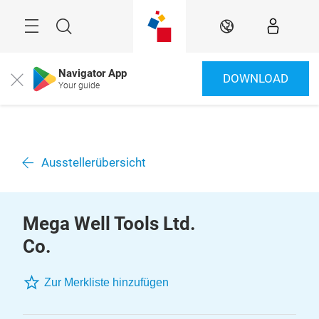
Überspringen
Menü
Suche
DE
Navigator App
DOWNLOAD
Close
Your guide
Ausstellerübersicht
Mega Well Tools Ltd.
Co.
Zur Merkliste hinzufügen