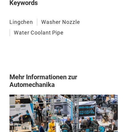
Keywords
Sche
kön
Lingchen
Washer Nozzle
Water Coolant Pipe
Mehr Informationen zur
Automechanika
Sch
Die 