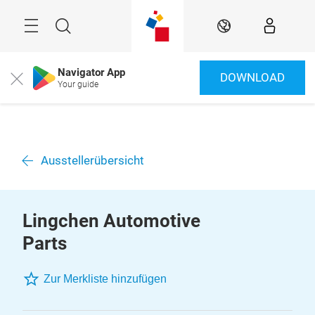
Überspringen
Menü
Suche
DE
Navigator App
DOWNLOAD
Close
Your guide
Ausstellerübersicht
Lingchen Automotive
Parts
Zur Merkliste hinzufügen