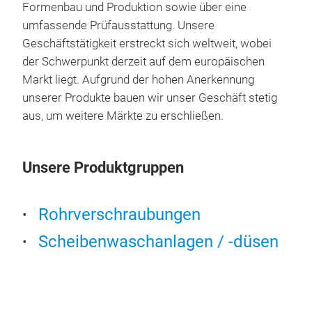
Formenbau und Produktion sowie über eine
umfassende Prüfausstattung. Unsere
Geschäftstätigkeit erstreckt sich weltweit, wobei
der Schwerpunkt derzeit auf dem europäischen
Markt liegt. Aufgrund der hohen Anerkennung
unserer Produkte bauen wir unser Geschäft stetig
Sch
aus, um weitere Märkte zu erschließen.
Sch
an K
Unsere Produktgruppen
Sch
rein
Reg
Rohrverschraubungen
Sch
Scheibenwaschanlagen / -düsen
Veru
bei 
gewä
die