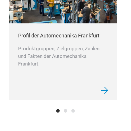
Kom
Haup
präz
im 
Profil der Automechanika Frankfurt
Stau
Produktgruppen, Zielgruppen, Zahlen
und Fakten der Automechanika
Frankfurt.