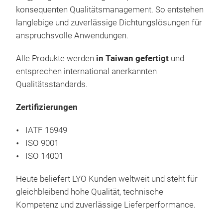
Mit 
Masc
konsequenten Qualitätsmanagement. So entstehen
eine
Sea
Gumm
langlebige und zuverlässige Dichtungslösungen für
ansp
Entw
Wir 
anspruchsvolle Anwendungen.
sic
Dic
Gumm
Drü
Qua
Alle Produkte werden
in Taiwan gefertigt
und
und 
Radi
ISO
entsprechen international anerkannten
ans
Dies
werd
Qualitätsstandards.
zeic
Well
PTF
Qual
hohe
Abdi
Zertifizierungen
weit
Lian
O-Ri
von 
zur 
hoch
Unse
Lebe
IATF 16949
besu
unte
Abm
Mas
ISO 9001
202
Auto
biet
Met
ISO 14001
sich
Prod
unt
Uns
voll
Well
durc
Vort
Heute beliefert LYO Kunden weltweit und steht für
www
Unse
Bes
dadu
gleichbleibend hohe Qualität, technische
Lei
Tem
lang
Kompetenz und zuverlässige Lieferperformance.
Indu
Gam
Anw