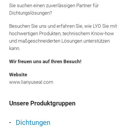
Tem
lang
Sie suchen einen zuverlässigen Partner für
Prod
Gam
Anw
Dichtungslösungen?
Well
Uns
Kun
Unse
Abd
Wir 
Besuchen Sie uns und erfahren Sie, wie LYO Sie mit
Lei
eine
Dich
hochwertigen Produkten, technischem Know-how
Indu
ansp
Anf
und maßgeschneiderten Lösungen unterstützen
eine
sic
flex
kann.
Aus
Drü
spez
Mit 
Masc
Radi
real
Wir freuen uns auf Ihren Besuch!
Sea
Gumm
Dies
Entw
Wir 
Well
Website
Dic
Gumm
Abdi
www.lianyuseal.com
Qua
und 
von 
ISO
ans
Lebe
werd
Unsere Produktgruppen
zeic
Mas
Gam
Qual
hohe
Met
weit
Lian
O-Ri
Uns
Dichtungen
zur 
hoch
Unse
Vort