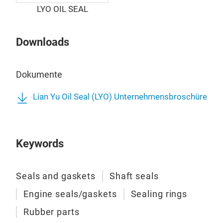
weit
O-Ri
von 
LYO OIL SEAL
zur 
Unse
Lebe
besu
Abm
Mas
202
Downloads
biet
Met
sich
unt
Uns
voll
durc
Vort
Dokumente
www
Bes
dadu
Tem
Lian Yu Oil Seal (LYO) Unternehmensbroschüre
lang
Gam
Anw
Uns
Kun
Abd
Wir 
Keywords
eine
Dich
ansp
Anf
sic
flex
Seals and gaskets
Shaft seals
Drü
spez
Engine seals/gaskets
Sealing rings
Radi
real
Rubber parts
Dies