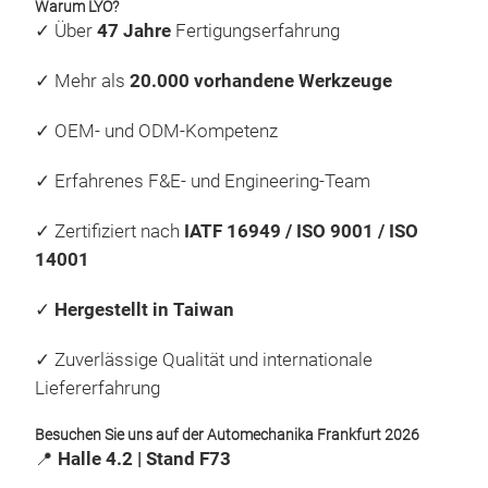
eine
Warum LYO?
Uns
Kun
✓
Über
47 Jahre
Fertigungserfahrung
Aus
Abd
Wir 
Mit 
Masc
eine
Dich
✓
Mehr als
20.000 vorhandene Werkzeuge
Sea
Gumm
ansp
Anf
Entw
Wir 
sic
flex
✓
OEM- und ODM-Kompetenz
Dic
Gumm
Drü
spez
Qua
und 
✓
Erfahrenes F&E- und Engineering-Team
Radi
real
ISO
ans
Dies
werd
✓
Zertifiziert nach
IATF 16949 / ISO 9001 / ISO
zeic
Well
Qual
14001
hohe
Abdi
weit
O-Ri
von 
✓
Hergestellt in Taiwan
zur 
Unse
Lebe
besu
Abm
Mas
Gum
✓
Zuverlässige Qualität und internationale
202
biet
Met
Liefererfahrung
sich
Lian
unt
Uns
voll
hoch
durc
Besuchen Sie uns auf der Automechanika Frankfurt 2026
Vort
www
unte
📍
Halle 4.2 | Stand F73
Bes
dadu
Auto