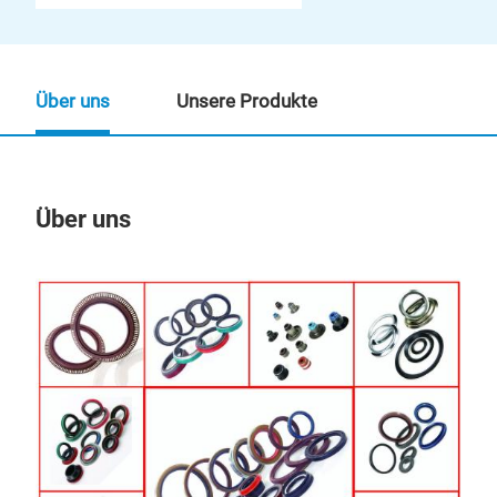
Über uns
Unsere Produkte
Über uns
Un