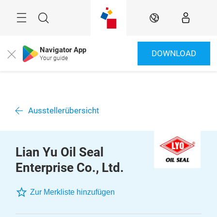
Überspringen
Menü
Suche
DE
Navigator App
DOWNLOAD
Close
Your guide
Ausstellerübersicht
Lian Yu Oil Seal
Enterprise Co., Ltd.
Zur Merkliste hinzufügen