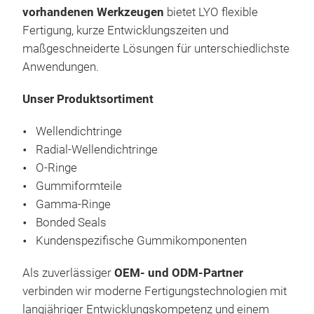
Gumm
vorhandenen Werkzeugen
bietet LYO flexible
Entw
Wir 
Fertigung, kurze Entwicklungszeiten und
Dic
Gumm
maßgeschneiderte Lösungen für unterschiedlichste
Qua
und 
Anwendungen.
ISO
ans
werd
zeic
Rad
Unser Produktsortiment
Qual
hohe
weit
Lian
O-Ri
Wellendichtringe
zur 
hoch
Unse
Radial-Wellendichtringe
besu
unte
Abm
O-Ringe
202
Auto
biet
Gummiformteile
sich
Prod
unt
Gamma-Ringe
voll
Well
durc
Bonded Seals
www
Unse
Bes
Kundenspezifische Gummikomponenten
Lei
Tem
Indu
Als zuverlässiger
OEM- und ODM-Partner
Gam
eine
verbinden wir moderne Fertigungstechnologien mit
Uns
Aus
langjähriger Entwicklungskompetenz und einem
Abd