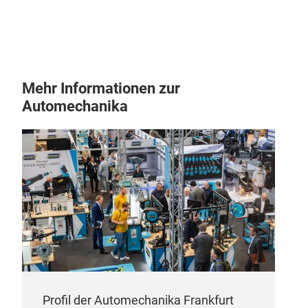
Well
Abdi
von 
Lebe
Mas
Mehr Informationen zur
Met
Automechanika
Uns
Vort
dadu
lang
Anw
Kun
Wir 
Dich
Anf
flex
spez
Profil der Automechanika Frankfurt
real