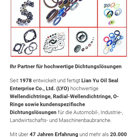
Wel
Lian
hoch
unte
Auto
Ihr Partner für hochwertige Dichtungslösungen
Prod
Seit
1978
entwickelt und fertigt
Lian Yu Oil Seal
Well
Enterprise Co., Ltd. (LYO)
hochwertige
Unse
Wellendichtringe, Radial-Wellendichtringe, O-
Lei
Ringe sowie kundenspezifische
Indu
Dichtungslösungen
für die Automobil-, Industrie-,
eine
Landwirtschafts- und Maschinenbaubranche.
Aus
Mit 
Masc
Mit über
47 Jahren Erfahrung
und mehr als
20.000
Sea