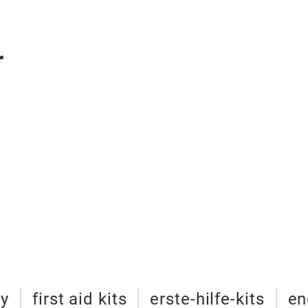
r
y
first aid kits
erste-hilfe-kits
en