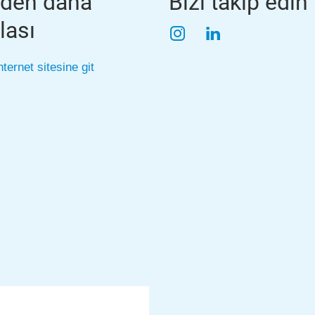
zden daha
Bizi takip edin
lası
Instagram
LinkedIn
nternet sitesine git