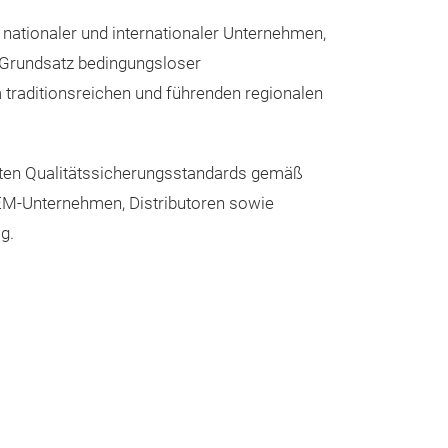
ationaler und internationaler Unternehmen,
 Grundsatz bedingungsloser
 traditionsreichen und führenden regionalen
sten Qualitätssicherungsstandards gemäß
OEM-Unternehmen, Distributoren sowie
g.
Textilfußm