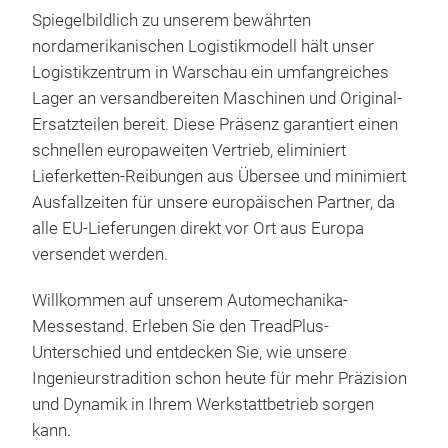
Inve
eine
Spiegelbildlich zu unserem bewährten
ohne
Rent
nordamerikanischen Logistikmodell hält unser
verz
Aut
Logistikzentrum in Warschau ein umfangreiches
Kam
ein
Lager an versandbereiten Maschinen und Original-
Disp
Pos
Ersatzteilen bereit
. Diese Präsenz garantiert einen
Kon
dyn
schnellen europaweiten Vertrieb, eliminiert
Kam
Lieferketten-Reibungen aus Übersee und minimiert
TA1
entf
Ausfallzeiten für unsere europäischen Partner, da
(Üb
Dua
alle EU-Lieferungen direkt vor Ort aus Europa
Konf
A10
versendet werden
.
könn
Dep
Willkommen auf unserem Automechanika-
zwei
Tra
Messestand
. Erleben Sie den TreadPlus-
Sich
tire
Unterschied und entdecken Sie, wie unsere
Fahr
driv
Ingenieurstradition schon heute für mehr Präzision
Hoc
maxi
Adv
und Dynamik in Ihrem Werkstattbetrieb sorgen
mit 
auto
spee
kann
.
exa
roll
fram