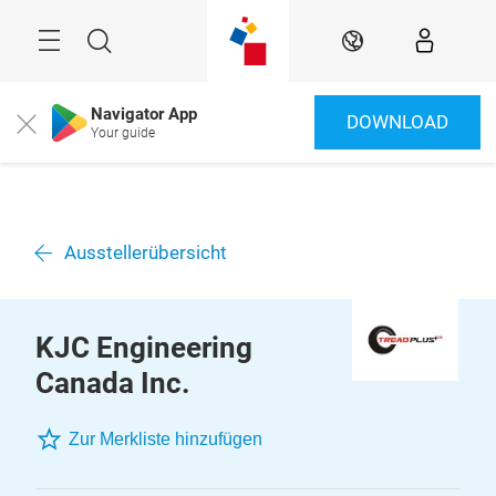
Überspringen
Menü
Suche
DE
Navigator App
DOWNLOAD
Close
Your guide
Ausstellerübersicht
KJC Engineering
Canada Inc.
Zur Merkliste hinzufügen