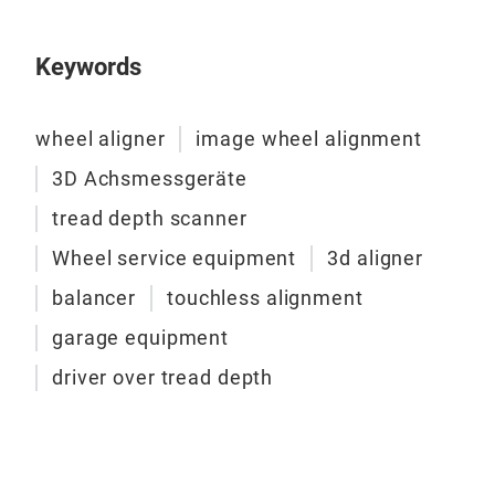
abd
sea
eco
Keywords
the 
B40
link
Die
to i
wheel aligner
image wheel alignment
Hoc
rec
Indu
3D Achsmessgeräte
Heav
hohe
rugg
tread depth scanner
Anwe
with
Wheel service equipment
3d aligner
und 
Dig
wate
fort
Aus
env
balancer
touchless alignment
schn
Mikr
garage equipment
Viel
Präz
liefe
wodu
driver over tread depth
und 
Rob
ein
Indu