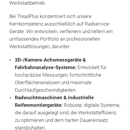
Werkstattbetrieb
.
900
Bei TreadPlus konzentriert sich unsere
Da
Kernkompetenz ausschließlich auf Radservice-
viel
Geräte
. Wir entwickeln, verfeinern und liefern ein
Ach
umfassendes Portfolio an professionellen
entw
Werkstattlösungen, darunter:
komb
3D-/Kamera-Achsmessgeräte &
ein
Hoc
Fahrbahnanalyse-Systeme:
Entwickelt für
sic
mit 
hochpräzise Messungen, fortschrittliche
Arb
exa
Oberflächenanalysen und maximale
eine
Durchlaufgeschwindigkeiten
.
Mes
Radwuchtmaschinen & industrielle
AG4
Reifenmontiergeräte:
Robuste, digitale Systeme,
Hoc
die darauf ausgelegt sind, die Werkstatteffizienz
felg
zu optimieren und dem harten Dauereinsatz
am F
standzuhalten
.
Kra