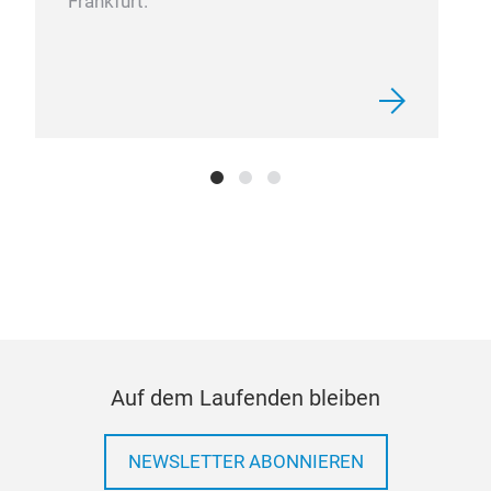
Frankfurt.
Erg
Aus
der
star
maxi
Auf dem Laufenden bleiben
NEWSLETTER ABONNIEREN