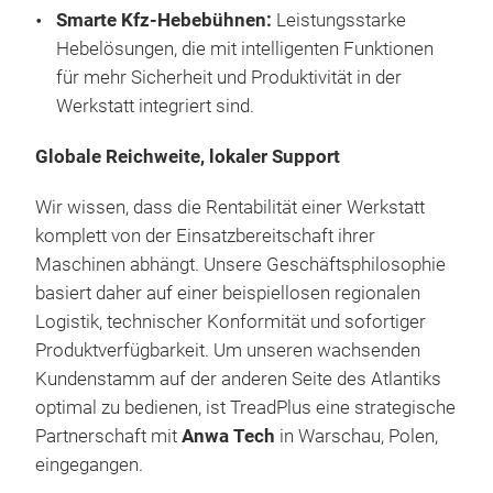
Smarte Kfz-Hebebühnen:
Leistungsstarke
sorg
Hebelösungen, die mit intelligenten Funktionen
rep
für mehr Sicherheit und Produktivität in der
Vol
Werkstatt integriert sind
.
ein
Schw
Globale Reichweite, lokaler Support
Ein
Arbe
Wir wissen, dass die Rentabilität einer Werkstatt
Plat
komplett von der Einsatzbereitschaft ihrer
ode
900
Maschinen abhängt
. Unsere Geschäftsphilosophie
den 
basiert daher auf einer beispiellosen regionalen
Hier
Gerä
Logistik, technischer Konformität und sofortiger
für
Glo
Produktverfügbarkeit
. Um unseren wachsenden
(Al
uns
Kundenstamm auf der anderen Seite des Atlantiks
AIO
Fahr
optimal zu bedienen, ist TreadPlus eine strategische
2-K
Spez
Partnerschaft mit
Anwa Tech
in Warschau, Polen,
und
Budg
Euro
eingegangen
.
Es i
3D-B
abd