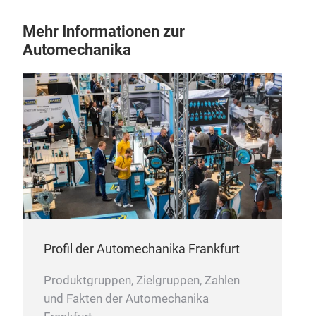
Wuc
Mehr Informationen zur
mühe
Automechanika
präz
gewe
Virt
Driv
Dire
Rie
elim
und 
Aut
Übe
inte
Profil der Automechanika Frankfurt
Radr
Mess
Produktgruppen, Zielgruppen, Zahlen
manu
und Fakten der Automechanika
Bedi