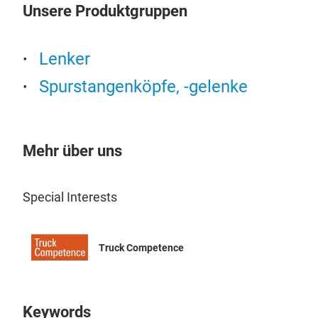
Unsere Produktgruppen
Leb
Vers
hoc
Lenker
Hoch
Spurstangenköpfe, -gelenke
Mini
Stre
Zuv
beg
Mehr über uns
Ents
Ihre
Special Interests
Pan
Truck Competence
Hoch
hoc
hoc
effe
Keywords