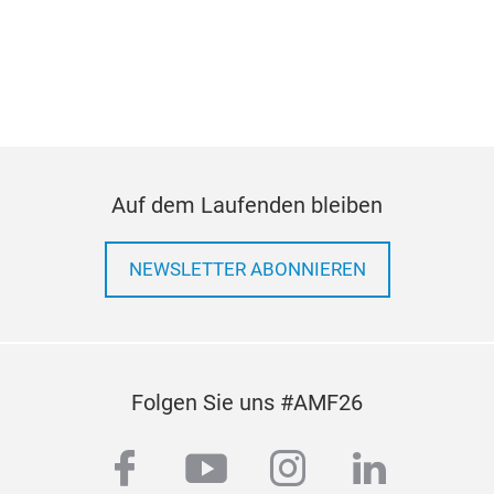
nac
Sta
kom
Dies
geli
konz
Quer
Seit
Stab
Auf dem Laufenden bleiben
Fah
des 
NEWSLETTER ABONNIEREN
Auf
Stan
sein
Funk
ent
Folgen Sie uns #AMF26
werd
Kopp
facebook
youtube
instagram
linkedi
Fahr