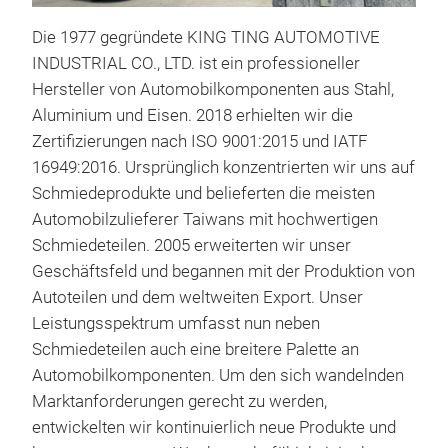
Que
Die 1977 gegründete KING TING AUTOMOTIVE
INDUSTRIAL CO., LTD. ist ein professioneller
Präz
Hersteller von Automobilkomponenten aus Stahl,
Quer
Aluminium und Eisen. 2018 erhielten wir die
Stab
Zertifizierungen nach ISO 9001:2015 und IATF
Offr
16949:2016. Ursprünglich konzentrierten wir uns auf
hoch
Schmiedeprodukte und belieferten die meisten
Bel
Automobilzulieferer Taiwans mit hochwertigen
gewä
Schmiedeteilen. 2005 erweiterten wir unser
Fah
Geschäftsfeld und begannen mit der Produktion von
Fahr
Autoteilen und dem weltweiten Export. Unser
ste
Leistungsspektrum umfasst nun neben
erse
Schmiedeteilen auch eine breitere Palette an
die 
Automobilkomponenten. Um den sich wandelnden
Fahr
Marktanforderungen gerecht zu werden,
auf 
entwickelten wir kontinuierlich neue Produkte und