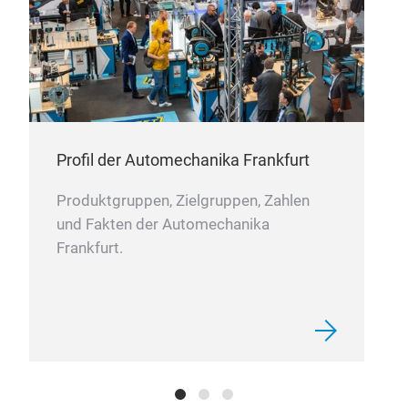
besc
es Z
von 
aus
Läng
Selb
Profil der Automechanika Frankfurt
Gelä
Stan
Produktgruppen, Zielgruppen, Zahlen
Läng
und Fakten der Automechanika
sich
Frankfurt.
nich
Es 
an d
dabe
durc
Kin
Lebe