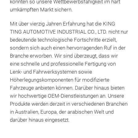
konnten so unsere Wettbewerbsfähigkeit im hart
umkämpften Markt sichern.
Mit über vierzig Jahren Erfahrung hat die KING
TING AUTOMOTIVE INDUSTRIAL CO., LTD. nicht nur
bedeutende technologische Fortschritte erzielt,
Kug
sondern sich auch einen hervorragenden Ruf in der
Branche erworben. Wir sind überzeugt, dass wir
Prem
eine schnelle und professionelle Fertigung von
Koh
Lenk- und Fahrwerksystemen sowie
SAE
Höherlegungskomponenten für modifizierte
hoch
Fahrzeuge anbieten können. Darüber hinaus bieten
per
wir hochwertige OEM-Dienstleistungen an. Unsere
gewä
Produkte werden derzeit in verschiedenen Branchen
sich
in Australien, Europa, der arabischen Welt und
Allt
darüber hinaus eingesetzt.
King
und 
redu