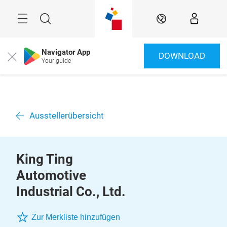
Überspringen
Menü
Suche
DE
Navigator App
DOWNLOAD
Close
Your guide
Ausstellerübersicht
King Ting
Automotive
Industrial Co., Ltd.
Zur Merkliste hinzufügen