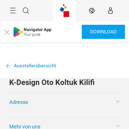
Überspringen
Menü
Suche
DE
Navigator App
DOWNLOAD
Close
Your guide
Ausstellerübersicht
K-Design Oto Koltuk Kilifi
Adresse
Mehr von uns